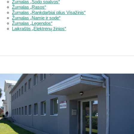
Žurnalas „Sodo spalvos“
Žurnalas „Rasos“
Žurnalas „Rankdarbiai plius Visažinis“
Žurnalas „Namie ir sode“
Žurnalas „Legendos“
Laikraštis „Elektrėnų žinios“