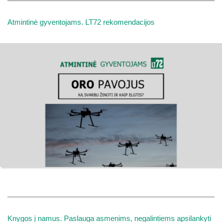
Atmintinė gyventojams. LT72 rekomendacijos
Knygos į namus. Paslauga asmenims, negalintiems apsilankyti