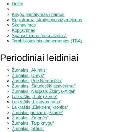
Delfi+
Knygų pristatymas į namus
Registracija, skaitytojo pažymėjimas
Skenavimas
Kopijavimas
Spausdinimas (nespalvotas)
Tarpbibliotekinis abonementas (TBA)
Periodiniai leidiniai
Žurnalas „Akiratis“
Žurnalas „Durys“
Žurnalas „Prie Nemunėlio“
Žurnalas „Šiaurietiški atsivėrimai“
Žurnalas „Naujasis Židinys-Aidai“
Laikraštis „Trakų žemė“
Laikraštis „Lietuvos rytas“
Laikraštis „Elektrėnų kronika“
Žurnalas jaunimui „Panelė“
Žurnalas „Žmonės“
Žurnalas „Tarp knygų“
Žurnalas „Stilius“