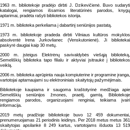
1963 m. bibliotekoje pradėjo dirbti J. Dzikevičienė. Buvo sudaryti
katalogai, rengiamos išsamios literatūrinės parodos, knygų
aptarimai, pradėta rašyti bibliotekos istorija.
1971 m. biblioteka perkeliama į dabartinį seniūnijos pastatą.
1973 m. bibliotekoje pradeda dirbti Vilniaus kultūros mokyklos
absolventė Irena Jurkovlianec (Venskutonienė). Ji bibliotekai
paskyrė daugiai kaip 30 metų.
2000 m. įsteigus Elektrėnų savivaldybės viešąją biblioteką,
Semeliškių biblioteka tapo filialu ir aktyviai įsitraukė į bibliotekos
veiklą.
2006 m. biblioteka aprūpinta nauja kompiuterine ir programine įranga,
vartotojai aptarnaujami su elektroniniais skaitytojų pažymėjimais.
Bibliotekoje kaupiama ir saugoma kraštotyrinė medžiaga apie
Semeliškių seniūnijos žmones, praeitį, gamtą. Bibliotekoje
rengiamos parodos, organizuojami renginiai, teikiama įvairi
informacija.
2019 metų pradžioje bibliotekoje buvo 12 459 dokumentai,
prenumeruojamas 21 periodinis leidinys. Per 2018 metus metus 361
skaitytojas apsilankė 8 249 kartus, vartotojams išduota 13 519