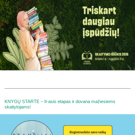
KNYGŲ STARTE – II-asis etapas ir dovana mažiesiems
skaitytojams!