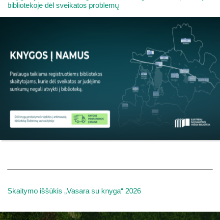
bibliotekoje dėl sveikatos problemų
Skaitymo iššūkis „Vasara su knyga“ 2026