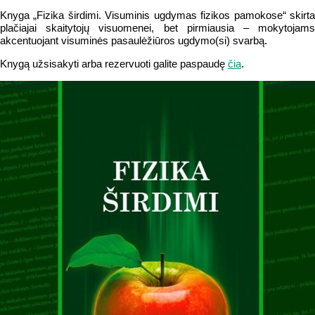
Knyga „Fizika širdimi. Visuminis ugdymas fizikos pamokose“ skirta
plačiajai skaitytojų visuomenei, bet pirmiausia – mokytojams
akcentuojant visuminės pasaulėžiūros ugdymo(si) svarbą.
Knygą užsisakyti arba rezervuoti galite paspaudę
čia
.