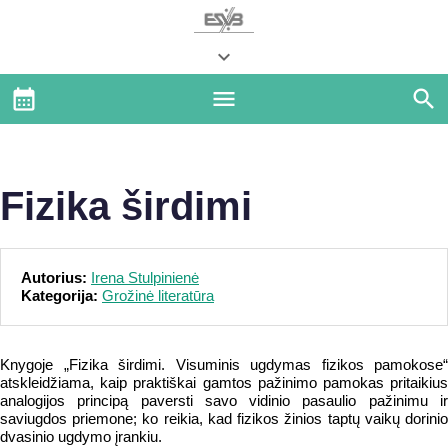
Fizika širdimi
Autorius:
Irena Stulpinienė
Kategorija:
Grožinė literatūra
Knygoje „Fizika širdimi. Visuminis ugdymas fizikos pamokose“
atskleidžiama, kaip praktiškai gamtos pažinimo pamokas pritaikius
analogijos principą paversti savo vidinio pasaulio pažinimu ir
saviugdos priemone; ko reikia, kad fizikos žinios taptų vaikų dorinio
dvasinio ugdymo įrankiu.