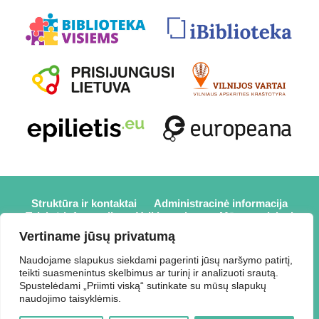
Struktūra ir kontaktai
Administracinė informacija
Teisinė informacija
Veiklos sritys
Mūsų projektai
Karjera
Partneriai
Nuorodos
Savanorystė
Vertiname jūsų privatumą
Prisijungti
Naudojame slapukus siekdami pagerinti jūsų naršymo patirtį,
teikti suasmenintus skelbimus ar turinį ir analizuoti srautą.
2026 © Elektrėnų savivaldybės viešoji biblioteka,
Spustelėdami „Priimti viską“ sutinkate su mūsų slapukų
Savivaldybės biudžetinė įstaiga, Draugystės g. 2, LT-26110
naudojimo taisyklėmis.
Elektrėnai, tel.: +370 648 80 788, el.p.: