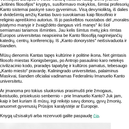
„kritinės filosofijos“ kryptys, susiformavo mokyklos, šimtai profesorių
Kanto sistemai paskyrė savo gyvenimus. Visą devynioliktą, iš dalies
ir dvidešimtą amžių Kantas buvo suvokiamas kaip filosofinio ir
religinio apreiškimo autorius. Iš jo paskelbtos nuostabos dėl „moralės
įstatymo manyje ir žvaigždėto dangaus virš manęs“ iki šiol
semiamasi tariamos išminties. Jau kelis šimtus metų joks rimtas
Europos universitetas neapsieina be Kanto filosofiją nagrinėjančių
katedrų, centrų, konferencijų. Iš „Kanto donorystės“ neišsivaduota ir
šiandien.
Mūsų dienomis Kantas tapęs kultūrine ir politine ikona. Net gimtasis
filosofo miestas Kionigsbergas, po Antrojo pasaulinio karo netekęs
civilizacinio kodo, praradęs tapatybę ir kultūros pamatus, tebesaugo
„Kanto miesto“ pravardę. Kaliningrado universitetas, palaiminus
Maskvai, šiandien oficialiai vadinamas Federaliniu Imanuelio Kanto
universitetu.
Ar įmanoma pro tokius sluoksnius prasimušti prie žmogaus,
keistuolio, prisiekusio senbernio – prie Imanuelio Kanto? Juk jam,
kaip ir bet kuriam iš mūsų, irgi reikėjo savų donorų, gyvų žmonių,
anuomet gyvenusių Prūsijos karalystėje ar Europoje.
Knygą užsisakyti arba rezervuoti galite paspaudę
čia
.