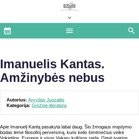
Imanuelis Kantas.
Amžinybės nebus
Autorius:
Arvydas Juozaitis
Kategorija:
Grožinė literatūra
Apie Imanuelį Kantą pasakyta labai daug. Šio žmogaus mąstymo
būdas lėmė filosofinį perversmą, kuris kelis šimtmečius veikė
Vokietijos, Europos ir visos Vakarų kultūros raidą. Gimė įvairios