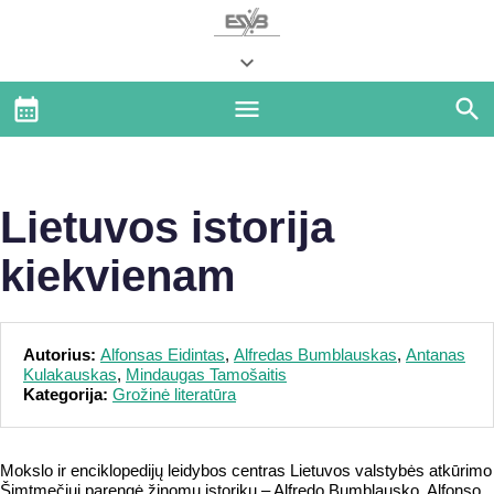
Lietuvos istorija
kiekvienam
Autorius:
Alfonsas Eidintas
,
Alfredas Bumblauskas
,
Antanas
Kulakauskas
,
Mindaugas Tamošaitis
Kategorija:
Grožinė literatūra
Mokslo ir enciklopedijų leidybos centras Lietuvos valstybės atkūrimo
Šimtmečiui parengė žinomų istorikų – Alfredo Bumblausko, Alfonso