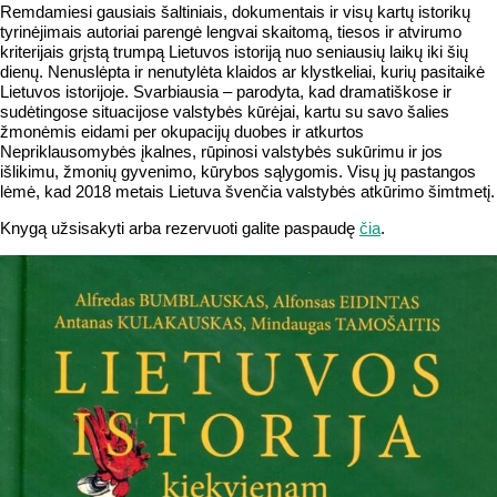
Remdamiesi gausiais šaltiniais, dokumentais ir visų kartų istorikų
tyrinėjimais autoriai parengė lengvai skaitomą, tiesos ir atvirumo
kriterijais grįstą trumpą Lietuvos istoriją nuo seniausių laikų iki šių
dienų. Nenuslėpta ir nenutylėta klaidos ar klystkeliai, kurių pasitaikė
Lietuvos istorijoje. Svarbiausia – parodyta, kad dramatiškose ir
sudėtingose situacijose valstybės kūrėjai, kartu su savo šalies
žmonėmis eidami per okupacijų duobes ir atkurtos
Nepriklausomybės įkalnes, rūpinosi valstybės sukūrimu ir jos
išlikimu, žmonių gyvenimo, kūrybos sąlygomis. Visų jų pastangos
lėmė, kad 2018 metais Lietuva švenčia valstybės atkūrimo šimtmetį.
Knygą užsisakyti arba rezervuoti galite paspaudę
čia
.