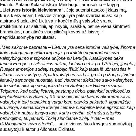
Eidinto, Antano Kulakausko ir Mindaugo Tamošaičio – knygą
„Lietuvos istorija kiekvienam“
. Joje autoriai atsako į klausimą,
kuris kiekvienam Lietuvos žmogui yra pats svarbiausias: kaip
atsirado šiuolaikinė Lietuva ir kodėl mūsų valstybė yra ne
atsitiktinumų ar šalutinių aplinkybių išraiška, bet ne vieną šimtmetį
brandintas, nuolatinės visų piliečių kovos už laisvę ir
nepriklausomybę rezultatas.
„Mes sakome paprastai – Lietuva yra sena istorinė valstybė, žinoma
kaip galinga pagoniška imperija, po krikšto nepraradusi savo
valstybingumo ir stipriose unijose su Lenkija. Katalikybės dėka
tapusi Europos civilizacijos dalimi, Lietuva net ir po 1795-ųjų, įjungta į
Rusijos imperijos sudėtį, sugebėjo iškilti kaip tauta iš užmaršties ir
atkurti savo valstybę. Sparti valstybės raida ir greita pažanga įtvirtino
lietuvių sąmonėje nuostatą, kad visuomet sieksime savo valstybės.
Ir to siekio niekaip nesugniuždė nei Stalino, nei Hitlerio režimai.
Teigiame, kad pačių lietuvių pastangų dėka, palankiai susiklosčius
tarptautiniams įvykiams, XX amžiuje net du kartus atkūrėme savo
valstybę ir tokį pasiekimą vargu kam pavyks pakartoti. Ilgaamžėje,
kruvinoje, sekinančioje kovoje Lietuva nusipelnė teisę egzistuoti kaip
valstybė ir nebus lengva tam, kuris netyčia, dėl mūsų istorijos
nežinojimo, tai pamirš. Tokią siunčiame žinią. Ir dar – mes
didžiuojamės savo istorija“
, – sako vienas šios knygos sumanytojų,
sudarytojų ir autorių Alfonsas Eidintas.