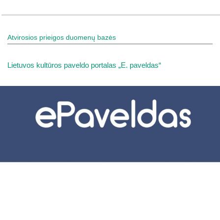
Atvirosios prieigos duomenų bazės
Lietuvos kultūros paveldo portalas „E. paveldas“