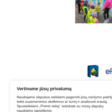
Vertiname jūsų privatumą
Naudojame slapukus siekdami pagerinti jūsų naršymo patirtį
teikti suasmenintus skelbimus ar turinį ir analizuoti srautą.
Spustelėdami „Priimti viską“ sutinkate su mūsų slapukų
Struktūra ir 
naudojimo taisyklėmis.