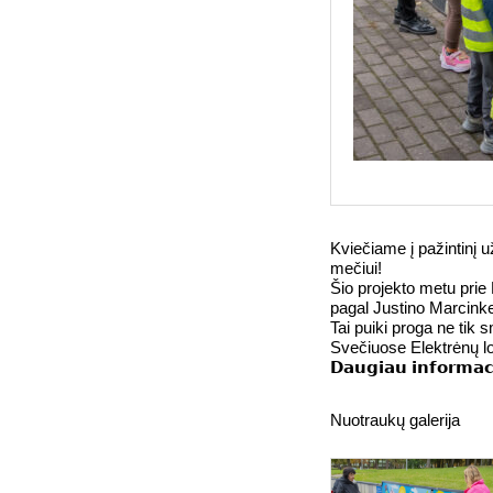
Kviečiame į pažintinį
mečiui!
Šio projekto metu prie
pagal Justino Marcinke
Tai puiki proga ne tik sm
Svečiuose Elektrėnų lo
𝗗𝗮𝘂𝗴𝗶𝗮𝘂 𝗶𝗻𝗳𝗼𝗿
Nuotraukų galerija