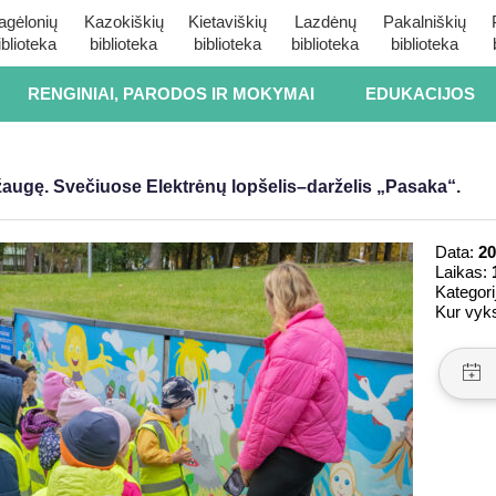
agėlonių
Kazokiškių
Kietaviškių
Lazdėnų
Pakalniškių
iblioteka
biblioteka
biblioteka
biblioteka
biblioteka
RENGINIAI, PARODOS IR MOKYMAI
EDUKACIJOS
ugę. Svečiuose Elektrėnų lopšelis–darželis „Pasaka“.
Data:
20
Laikas:
Kategori
Kur vyk