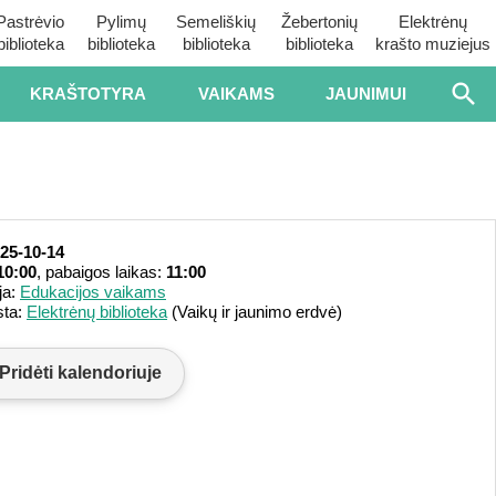
Pastrėvio
Pylimų
Semeliškių
Žebertonių
Elektrėnų
biblioteka
biblioteka
biblioteka
biblioteka
krašto muziejus
KRAŠTOTYRA
VAIKAMS
JAUNIMUI
25-10-14
10:00
, pabaigos laikas:
11:00
ja:
Edukacijos vaikams
sta:
Elektrėnų biblioteka
(Vaikų ir jaunimo erdvė)