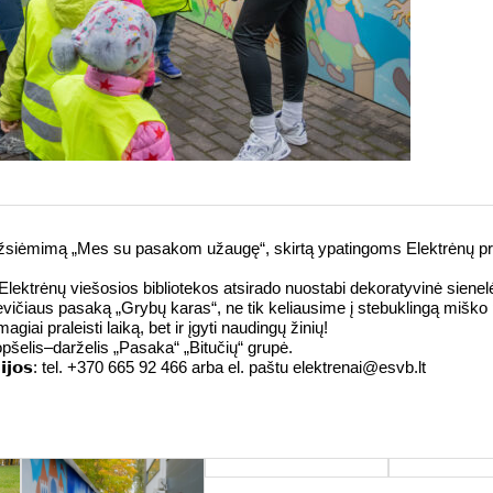
 užsiėmimą „Mes su pasakom užaugę“, skirtą ypatingoms Elektrėnų pr
 Elektrėnų viešosios bibliotekos atsirado nuostabi dekoratyvinė siene
vičiaus pasaką „Grybų karas“, ne tik keliausime į stebuklingą miško
agiai praleisti laiką, bet ir įgyti naudingų žinių!
pšelis–darželis „Pasaka“ „Bitučių“ grupė.
𝗮𝗰𝗶𝗷𝗼𝘀: tel. +370 665 92 466 arba el. paštu elektrenai@esvb.lt