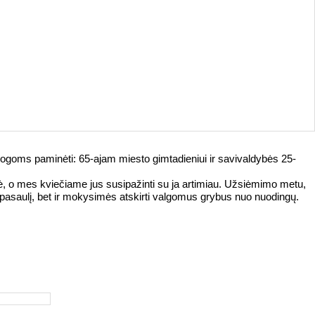
ogoms paminėti: 65-ajam miesto gimtadieniui ir savivaldybės 25-
lė, o mes kviečiame jus susipažinti su ja artimiau. Užsiėmimo metu,
 pasaulį, bet ir mokysimės atskirti valgomus grybus nuo nuodingų.