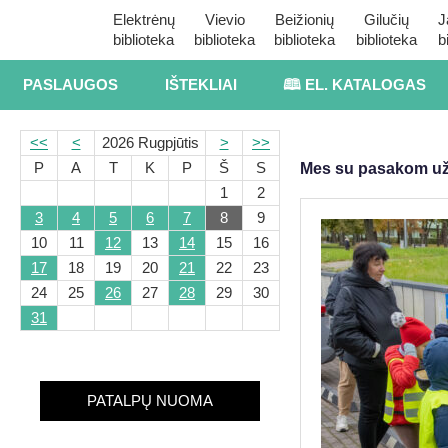
Elektrėnų
Vievio
Beižionių
Gilučių
J
biblioteka
biblioteka
biblioteka
biblioteka
b
PASLAUGOS
IŠTEKLIAI
🕮 EL. KATALOGAS
<<
<
2026 Rugpjūtis
>
>>
P
A
T
K
P
Š
S
Mes su pasakom uža
1
2
3
4
5
6
7
8
9
10
11
12
13
14
15
16
17
18
19
20
21
22
23
24
25
26
27
28
29
30
31
PATALPŲ NUOMA