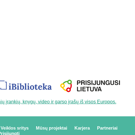
Veiklos sritys
Mūsų projektai
Karjera
Partneriai
risijungti