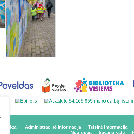
,
kontaktai
Administracinė informacija
Teisinė informacija
Nuorodos
Savanorystė
P