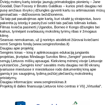
Dviejų moterų kartų istorija: jaunųjų primatologijos pionierių – Jane
Goodall, Dian Fossey ir Birutės Galdikas – kurios prieš daugiau nei
pusę amžiaus išvyko į džiungles gyventi kartu su artimiausiais mūsų
giminaičiais – didžiosiomis beždžionėmis.
Tai taip pat pasakojimas apie kartą, kuri skaitė jų straipsnius, buvo
pakerėta jų istorijų ir pasiryžusi sekti tais pačiais tolimais keliais.
Filmas kviečia pasinerti į Ugandos, Borneo ir Kongo džiungles bei
kalnus, tyrinėjant svarbiausių mokslinių tyrimų ribas ir žmogaus
kilmę.
Seansas nemokamas, už jį norintys atsidėkoti žiūrovai kviečiami
remti Sengirės fondą (www.sengiresfondas.lt)
Daugiau apie projektą:
Sengirės kinas – kiną ir aplinkosaugos edukaciją jungiantis
projektas, įkvėptas Mindaugo Survilos filmo „Sengirė“ poveikio
senųjų Lietuvos miškų apsaugai. Kiekvieną mėnesį visoje Lietuvoje
vykstančios „Sengirės kino“ savaitės metu daugiau nei 80 ekranų
įvairiuose miestuose ir miesteliuose rodo dokumentinį kiną apie
gamtą ir jos saugojimą, lydimą požiūrį plečiančių mokslininkų
pristatymų.
Daugiau informacijos: www.sengireskinas.lt
Projektą iš dalies finansuoja Lietuvos kino centras ir VšĮ „Virtuoliai“.