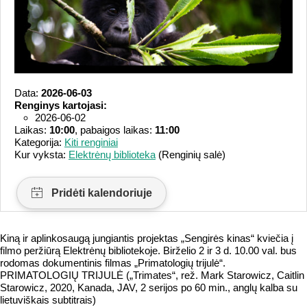
Data:
2026-06-03
Renginys kartojasi:
2026-06-02
Laikas:
10:00
, pabaigos laikas:
11:00
Kategorija:
Kiti renginiai
Kur vyksta:
Elektrėnų biblioteka
(Renginių salė)
Kiną ir aplinkosaugą jungiantis projektas „Sengirės kinas“ kviečia į
filmo peržiūrą Elektrėnų bibliotekoje. Birželio 2 ir 3 d. 10.00 val. bus
rodomas dokumentinis filmas „Primatologių trijulė“.
PRIMATOLOGIŲ TRIJULĖ („Trimates“, rež. Mark Starowicz, Caitlin
Starowicz, 2020, Kanada, JAV, 2 serijos po 60 min., anglų kalba su
lietuviškais subtitrais)