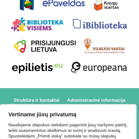
Struktūra ir kontaktai
Administracinė informacija
Teisinė informacija
Veiklos sritys
Mūsų projektai
Karjera
Partneriai
Nuorodos
Savanorystė
Vertiname jūsų privatumą
Prisijungti
Naudojame slapukus siekdami pagerinti jūsų naršymo patirtį,
teikti suasmenintus skelbimus ar turinį ir analizuoti srautą.
2026 © Elektrėnų savivaldybės viešoji biblioteka,
Spustelėdami „Priimti viską“ sutinkate su mūsų slapukų
Savivaldybės biudžetinė įstaiga, Draugystės g. 2, LT-26110