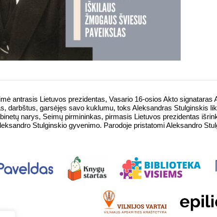
mė antrasis Lietuvos prezidentas, Vasario 16-osios Akto signataras Al
s, darbštus, garsėjęs savo kuklumu, toks Aleksandras Stulginskis 
binetų narys, Seimų pirmininkas, pirmasis Lietuvos prezidentas išrinkt
Aleksandro Stulginskio gyvenimo. Parodoje pristatomi Aleksandro Stul