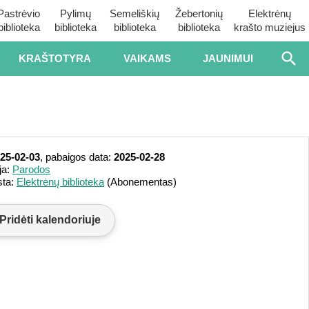
Pastrėvio
Pylimų
Semeliškių
Žebertonių
Elektrėnų
biblioteka
biblioteka
biblioteka
biblioteka
krašto muziejus
KRAŠTOTYRA
VAIKAMS
JAUNIMUI
25-02-03
, pabaigos data:
2025-02-28
ja:
Parodos
sta:
Elektrėnų biblioteka
(Abonementas)