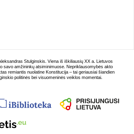
eksandras Stulginskis. Viena iš iškiliausių XX a. Lietuvos
liko savo amžininkų atsiminimuose. Nepriklausomybės akto
as remiantis nuolatine Konstitucija – tai geriausiai šiandien
ginskio politinės bei visuomeninės veiklos momentai.