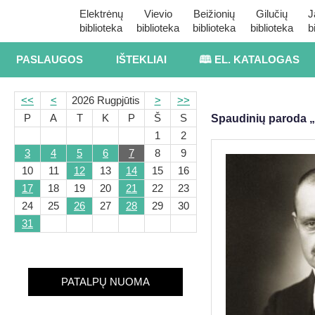
Elektrėnų
Vievio
Beižionių
Gilučių
J
biblioteka
biblioteka
biblioteka
biblioteka
b
PASLAUGOS
IŠTEKLIAI
🕮 EL. KATALOGAS
<<
<
2026 Rugpjūtis
>
>>
P
A
T
K
P
Š
S
Spaudinių paroda „
1
2
3
4
5
6
7
8
9
10
11
12
13
14
15
16
17
18
19
20
21
22
23
24
25
26
27
28
29
30
31
PATALPŲ NUOMA