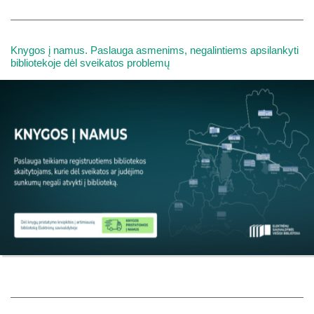
Knygos į namus. Paslauga asmenims, negalintiems apsilankyti
bibliotekoje dėl sveikatos problemų