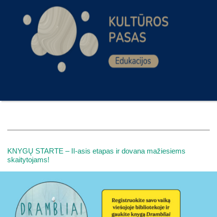
KNYGŲ STARTE – II-asis etapas ir dovana mažiesiems
skaitytojams!