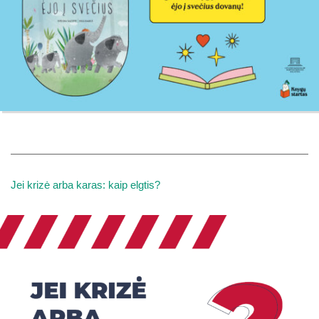
Jei krizė arba karas: kaip elgtis?