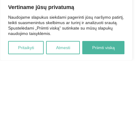
Vertiname jūsų privatumą
Naudojame slapukus siekdami pagerinti jūsų naršymo patirtį,
teikti suasmenintus skelbimus ar turinį ir analizuoti srautą.
Spustelėdami „Priimti viską“ sutinkate su mūsų slapukų
naudojimo taisyklėmis.
Pritaikyti
Atmesti
Priimti viską