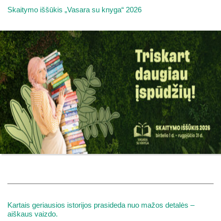
Skaitymo iššūkis „Vasara su knyga“ 2026
Kartais geriausios istorijos prasideda nuo mažos detalės –
aiškaus vaizdo.