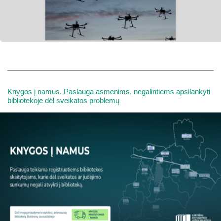
Knygos į namus. Paslauga asmenims, negalintiems apsilankyti
bibliotekoje dėl sveikatos problemų