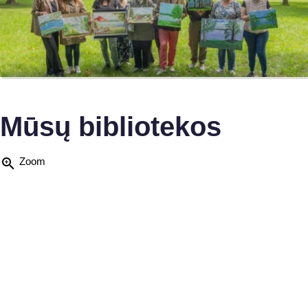
Mūsų bibliotekos
zoom_in
Zoom