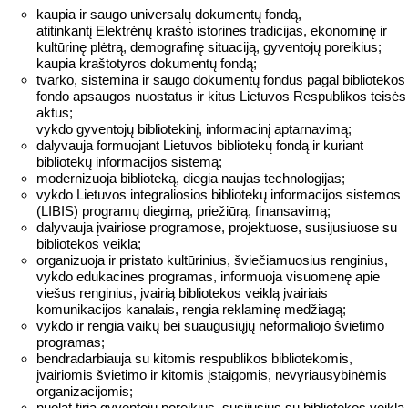
kaupia ir saugo universalų dokumentų fondą,
atitinkantį Elektrėnų krašto istorines tradicijas, ekonominę ir
kultūrinę plėtrą, demografinę situaciją, gyventojų poreikius;
kaupia kraštotyros dokumentų fondą;
tvarko, sistemina ir saugo dokumentų fondus pagal bibliotekos
fondo apsaugos nuostatus ir kitus Lietuvos Respublikos teisės
aktus;
vykdo gyventojų bibliotekinį, informacinį aptarnavimą;
dalyvauja formuojant Lietuvos bibliotekų fondą ir kuriant
bibliotekų informacijos sistemą;
modernizuoja biblioteką, diegia naujas technologijas;
vykdo Lietuvos integraliosios bibliotekų informacijos sistemos
(LIBIS) programų diegimą, priežiūrą, finansavimą;
dalyvauja įvairiose programose, projektuose, susijusiuose su
bibliotekos veikla;
organizuoja ir pristato kultūrinius, šviečiamuosius renginius,
vykdo edukacines programas, informuoja visuomenę apie
viešus renginius, įvairią bibliotekos veiklą įvairiais
komunikacijos kanalais, rengia reklaminę medžiagą;
vykdo ir rengia vaikų bei suaugusiųjų neformaliojo švietimo
programas;
bendradarbiauja su kitomis respublikos bibliotekomis,
įvairiomis švietimo ir kitomis įstaigomis, nevyriausybinėmis
organizacijomis;
nuolat tiria gyventojų poreikius, susijusius su bibliotekos veikla,