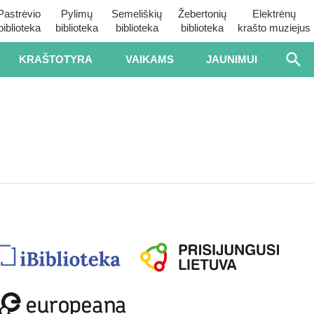
Pastrėvio
Pylimų
Semeliškių
Žebertonių
Elektrėnų
biblioteka
biblioteka
biblioteka
biblioteka
krašto muziejus
KRAŠTOTYRA
VAIKAMS
JAUNIMUI