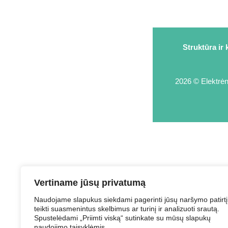
Struktūra ir 
2026 © Elektrėnų
Vertiname jūsų privatumą
Naudojame slapukus siekdami pagerinti jūsų naršymo patirtį
teikti suasmenintus skelbimus ar turinį ir analizuoti srautą.
Spustelėdami „Priimti viską“ sutinkate su mūsų slapukų
naudojimo taisyklėmis.