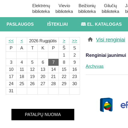
Elektrėnų
Vievio
Beižionių
Gilučių
J
biblioteka
biblioteka
biblioteka
biblioteka
b
PASLAUGOS
IŠTEKLIAI
🕮 EL. KATALOGAS
Visi renginiai
<<
<
2026 Rugpjūtis
>
>>
P
A
T
K
P
Š
S
1
2
Renginiai jaunimui
3
4
5
6
7
8
9
Archyvas
10
11
12
13
14
15
16
17
18
19
20
21
22
23
24
25
26
27
28
29
30
31
PATALPŲ NUOMA