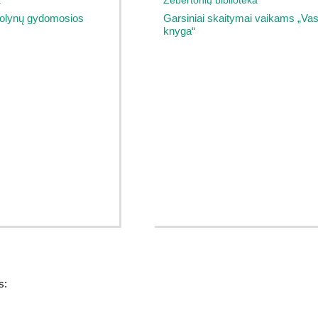
a
Žebertonių biblioteka
Žolynų gydomosios
Garsiniai skaitymai vaikams „Va
knyga“
s: