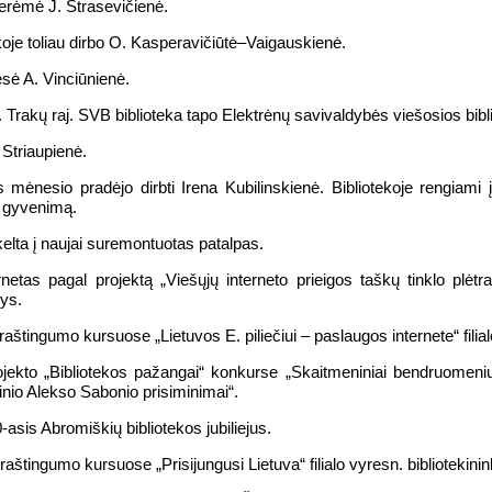
rėmė J. Strasevičienė.
oje toliau dirbo O. Kasperavičiūtė–Vaigauskienė.
sė A. Vinciūnienė.
rakų raj. SVB biblioteka tapo Elektrėnų savivaldybės viešosios biblio
Striaupienė.
nesio pradėjo dirbti Irena Kubilinskienė. Bibliotekoje rengiami įva
 gyvenimą.
kelta į naujai suremontuotas patalpas.
netas pagal projektą „Viešųjų interneto prieigos taškų tinklo plėtra
nys.
raštingumo kursuose „Lietuvos E. piliečiui – paslaugos internete“ fil
jekto „Bibliotekos pažangai“ konkurse „Skaitmeniniai bendruomenių
inio Alekso Sabonio prisiminimai“.
sis Abromiškių bibliotekos jubiliejus.
raštingumo kursuose „Prisijungusi Lietuva“ filialo vyresn. biblioteki