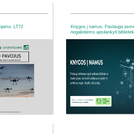
ojams. LT72
Knygos į namus. Paslauga asm
negalintiems apsilankyti bibliotek
sveikatos problemų