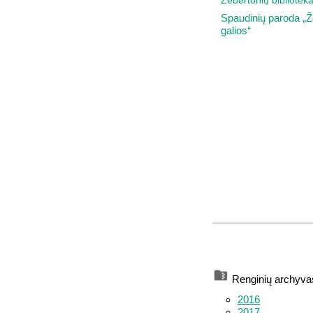
Žebertonių bibliotek
Spaudinių paroda „
galios“
Renginių archyva
2016
2017