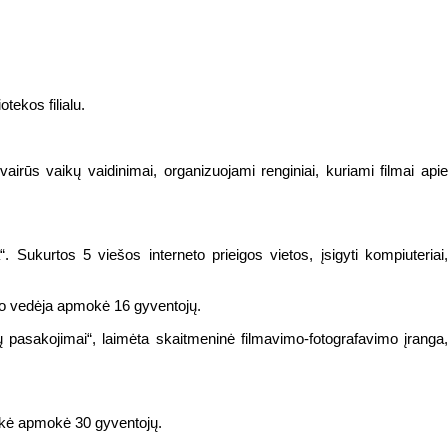
tekos filialu.
irūs vaikų vaidinimai, organizuojami renginiai, kuriami filmai apie
“. Sukurtos 5 viešos interneto prieigos vietos, įsigyti kompiuteriai,
ialo vedėja apmokė 16 gyventojų.
 pasakojimai“, laimėta skaitmeninė filmavimo-fotografavimo įranga,
ninkė apmokė 30 gyventojų.