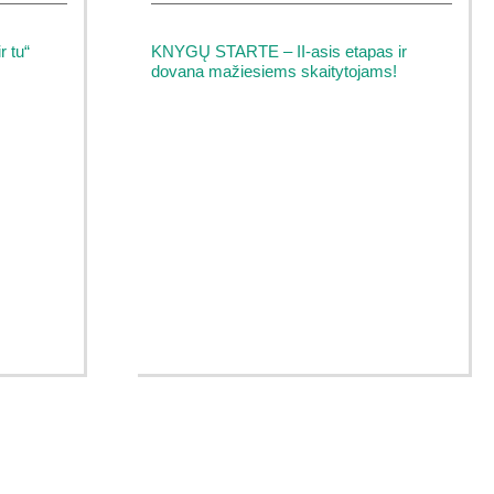
r tu“
KNYGŲ STARTE – II-asis etapas ir
dovana mažiesiems skaitytojams!