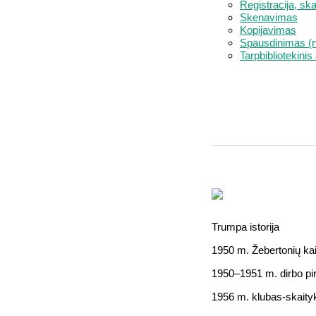
Registracija, sk
Skenavimas
Kopijavimas
Spausdinimas (n
Tarpbibliotekin
Trumpa istorija
1950 m. Žebertonių kai
1950–1951 m. dirbo pi
1956 m. klubas-skaitykl