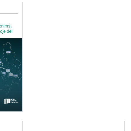
enims,
oje dėl