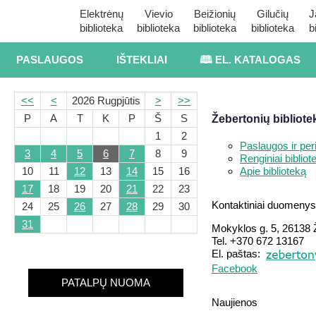
Elektrėnų
Vievio
Beižionių
Gilučių
J
biblioteka
biblioteka
biblioteka
biblioteka
b
PASLAUGOS
IŠTEKLIAI
🕮 EL. KATALOGAS
<<
<
2026 Rugpjūtis
>
>>
P
A
T
K
P
Š
S
Žebertonių bibliote
1
2
Paslaugos ir perio
3
4
5
6
7
8
9
Renginiai bibliot
10
11
12
13
14
15
16
Apie biblioteką
17
18
19
20
21
22
23
Kontaktiniai duomenys
24
25
26
27
28
29
30
31
Mokyklos g. 5, 26138 Ž
Tel. +370 672 13167
El. paštas:
Facebook
PATALPŲ NUOMA
Naujienos