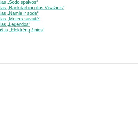
las „Sodo spalvos“
las „Rankdarbiai plius Visažinis“
las „Namie ir sode“
las „Moters savaitė“
las „Legendos“
štis „Elektrėnų žinios“