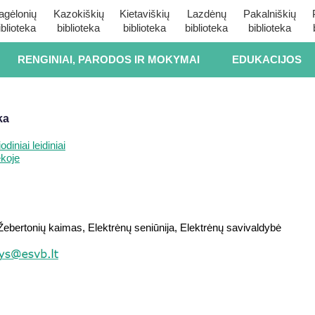
agėlonių
Kazokiškių
Kietaviškių
Lazdėnų
Pakalniškių
iblioteka
biblioteka
biblioteka
biblioteka
biblioteka
RENGINIAI, PARODOS IR MOKYMAI
EDUKACIJOS
ka
diniai leidiniai
ekoje
ebertonių kaimas, Elektrėnų seniūnija, Elektrėnų savivaldybė