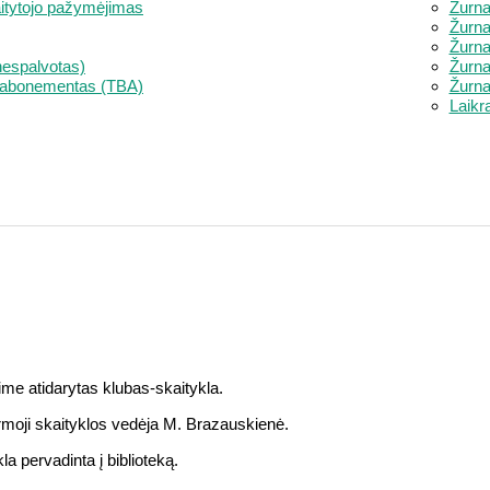
aitytojo pažymėjimas
Žurna
Žurna
Žurna
espalvotas)
Žurna
is abonementas (TBA)
Žurna
Laikra
me atidarytas klubas-skaitykla.
rmoji skaityklos vedėja M. Brazauskienė.
a pervadinta į biblioteką.