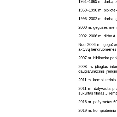
1951–1969 m. darbą pe
1969–1996 m. bibliotek
1996–2002 m. darbą tę
2000 m. gegužės mėn. T
2002–2006 m. dirbo A. 
Nuo 2006 m. gegužės mė
aktyvų bendruomenės
2007 m. biblioteka per
2008 m. įdiegtas inter
daugiafunkcinis įrengi
2011 m. kompiuterinio 
2011 m. dalyvauta pro
sukurtas filmas „Tremt
2016 m. pažymėtas 60-a
2019 m. kompiuterinio 