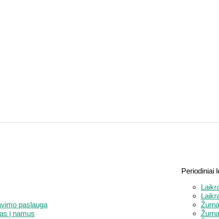
Periodiniai l
Laikr
Laikr
avimo paslauga
Žurna
as į namus
Žurnal