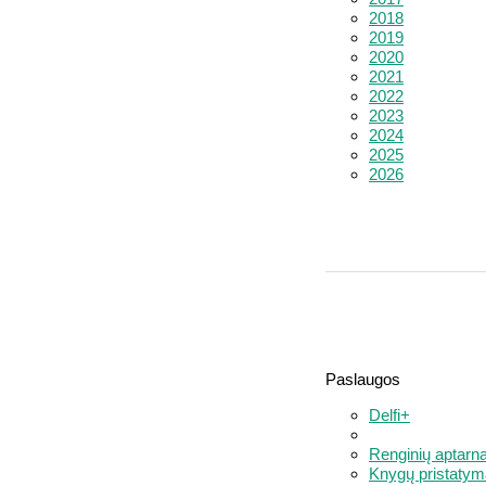
2018
2019
2020
2021
2022
2023
2024
2025
2026
Paslaugos
Delfi+
Renginių aptarn
Knygų pristatym