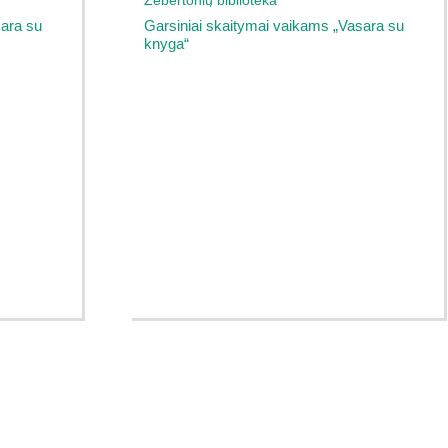
Žebertonių biblioteka
sara su
Garsiniai skaitymai vaikams „Vasara su
knyga“