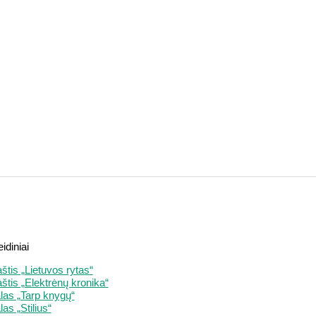
eidiniai
aštis „Lietuvos rytas“
aštis „Elektrėnų kronika“
las „Tarp knygų“
as „Stilius“