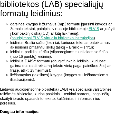
bibliotekos (LAB) specialiųjų
formatų leidinius:
garsines knygas ir žurnalus (mp3 formatu įgarsinti knygos ar
žurnalo tekstai, patalpinti virtualioje bibliotekoje
ELVIS
ar įrašyti
į kompaktinį diską (CD) ar kitą laikmeną);
(
naudojimosi ELVIS virtualia biblioteka instrukcijos
)
leidinius Brailio raštu (leidiniai, kuriuose tekstas pateikiamas
akliesiems pritaikytu iškilių taškų – Brailio – šriftu);
leidinius padidintu šriftu (silpnaregiams skirti didesnio šrifto
(nuo 16 punktų) leidiniai);
leidinius DAISY formatu (daugiafunkciai leidiniai, kuriuose
galima susirasti reikiamą teksto vietą pagal paieškos žodį ar
frazę, atlikti žymėjimus);
liečiamąsias (taktilines) knygas (knygos su liečiamosiomis
iliustracijomis).
Lietuvos audiosensorinė biblioteka (LAB) yra specialioji valstybinės
reikšmės biblioteka, kurios paskirtis – tenkinti asmenų, negalinčių
skaityti įprasto spausdinto teksto, kultūrinius ir informacinius
poreikius.
Daugiau informacijos: