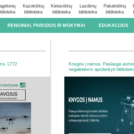
agėlonių
Kazokiškių
Kietaviškių
Lazdėnų
Pakalniškių
iblioteka
biblioteka
biblioteka
biblioteka
biblioteka
RENGINIAI, PARODOS IR MOKYMAI
EDUKACIJOS
ams. LT72
Knygos į namus. Paslauga asme
negalintiems apsilankyti biblioteko
sveikatos problemų