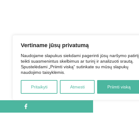
Vertiname jūsų privatumą
Naudojame slapukus siekdami pagerinti jūsų naršymo patirtį
teikti suasmenintus skelbimus ar turinį ir analizuoti srautą.
Spustelėdami „Priimti viską“ sutinkate su mūsų slapukų
naudojimo taisyklėmis.
Pritaikyti
Atmesti
Priimti viską