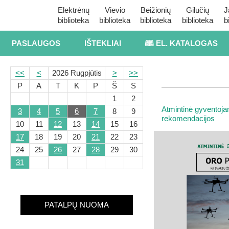
Elektrėnų
Vievio
Beižionių
Gilučių
J
biblioteka
biblioteka
biblioteka
biblioteka
b
PASLAUGOS
IŠTEKLIAI
🕮 EL. KATALOGAS
<<
<
2026 Rugpjūtis
>
>>
P
A
T
K
P
Š
S
1
2
Atmintinė gyventoj
3
4
5
6
7
8
9
rekomendacijos
10
11
12
13
14
15
16
17
18
19
20
21
22
23
24
25
26
27
28
29
30
31
PATALPŲ NUOMA