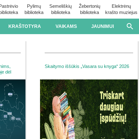
Pastrėvio
Pylimų
Semeliškių
Žebertonių
Elektrėnų
biblioteka
biblioteka
biblioteka
biblioteka
krašto muziejus
KRAŠTOTYRA
VAIKAMS
JAUNIMUI
nims,
Skaitymo iššūkis „Vasara su knyga“ 2026
je dėl