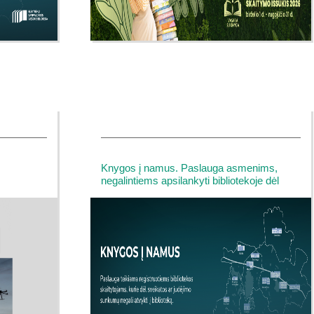
Knygos į namus. Paslauga asmenims,
negalintiems apsilankyti bibliotekoje dėl
sveikatos problemų