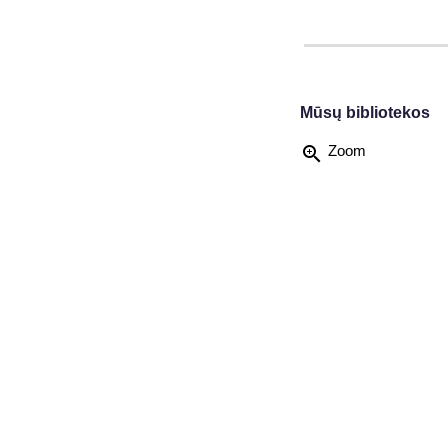
Mūsų bibliotekos
zoom_in
Zoom