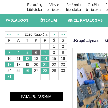
Elektrėnų
Vievio
Beižionių
Gilučių
J
biblioteka
biblioteka
biblioteka
biblioteka
b
PASLAUGOS
IŠTEKLIAI
🕮 EL. KATALOGAS
<<
<
2026 Rugpjūtis
>
>>
P
A
T
K
P
Š
S
„Krapštalynas“ – kū
1
2
3
4
5
6
7
8
9
10
11
12
13
14
15
16
17
18
19
20
21
22
23
24
25
26
27
28
29
30
31
PATALPŲ NUOMA