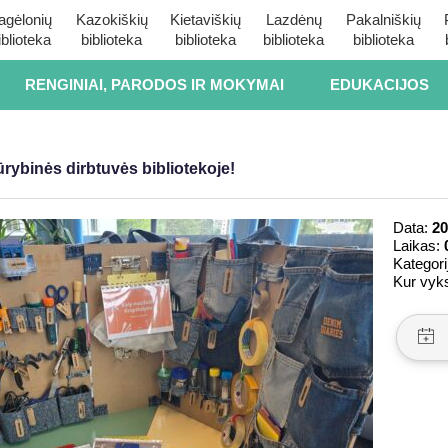
agėlonių
Kazokiškių
Kietaviškių
Lazdėnų
Pakalniškių
iblioteka
biblioteka
biblioteka
biblioteka
biblioteka
RENGINIAI, PARODOS IR MOKYMAI
EDUKACIJOS
rybinės dirbtuvės bibliotekoje!
Data:
20
Laikas:
Kategori
Kur vyk