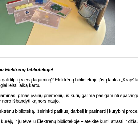
u Elektrėnų bibliotekoje!
gali tilpti į vieną lagaminą? Elektrėnų bibliotekoje jūsų laukia „Krapšta
ai leisti laiką kartu.
gaminas, pilnas įvairių priemonių, iš kurių galima pasigaminti spalvingų
r noro išbandyti ką nors naujo.
trėnų biblioteką, išsirinkti patikusį darbelį ir pasinerti į kūrybinį proce
ėjų ir jų tėvelių Elektrėnų bibliotekoje – ateikite kurti, atrasti ir dž