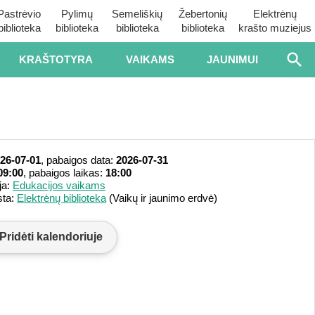
Pastrėvio
Pylimų
Semeliškių
Žebertonių
Elektrėnų
biblioteka
biblioteka
biblioteka
biblioteka
krašto muziejus
KRAŠTOTYRA
VAIKAMS
JAUNIMUI
26-07-01
, pabaigos data:
2026-07-31
09:00
, pabaigos laikas:
18:00
ja:
Edukacijos vaikams
sta:
Elektrėnų biblioteka
(Vaikų ir jaunimo erdvė)