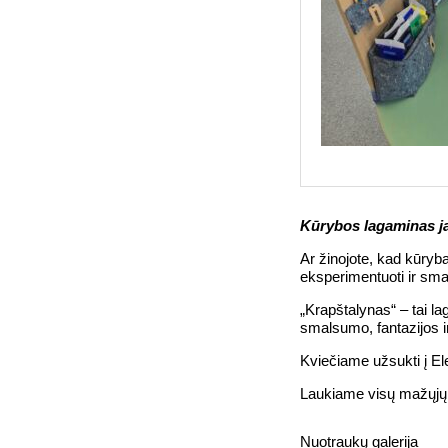
Kūrybos lagaminas ja
Ar žinojote, kad kūryba 
eksperimentuoti ir smagi
„Krapštalynas“ – tai la
smalsumo, fantazijos i
Kviečiame užsukti į Elek
Laukiame visų mažųjų kūr
Nuotraukų galerija