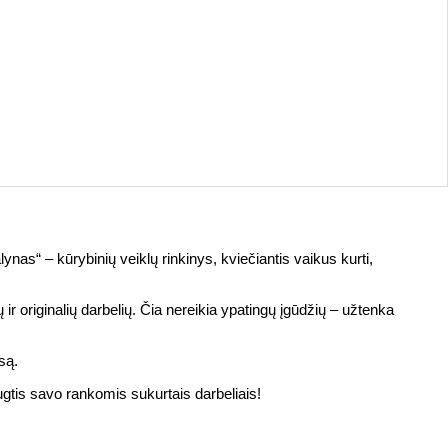
lynas“ – kūrybinių veiklų rinkinys, kviečiantis vaikus kurti,
 ir originalių darbelių. Čia nereikia ypatingų įgūdžių – užtenka
są.
iaugtis savo rankomis sukurtais darbeliais!