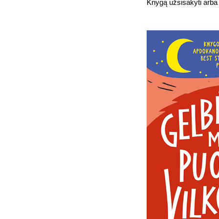
Knygą užsisakyti arba