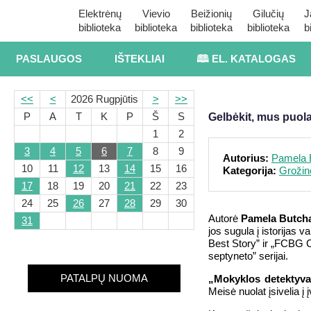
Elektrėnų
Vievio
Beižionių
Gilučių
J
biblioteka
biblioteka
biblioteka
biblioteka
b
PASLAUGOS
IŠTEKLIAI
🕮 EL. KATALOGAS
<<
<
2026 Rugpjūtis
>
>>
P
A
T
K
P
Š
S
Gelbėkit, mus puola
1
2
3
4
5
6
7
8
9
Autorius:
Pamela 
10
11
12
13
14
15
16
Kategorija:
Grožinė
17
18
19
20
21
22
23
24
25
26
27
28
29
30
Autorė
Pamela Butcha
31
jos sugula į istorijas 
Best Story” ir „FCBG C
septyneto” serijai.
PATALPŲ NUOMA
„Mokyklos detektyva
Meisė nuolat įsivelia į į