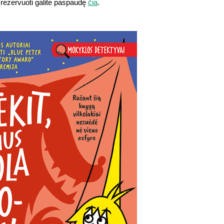
 rezervuoti galite paspaudę
čia
.