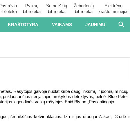
Pastrėvio
Pylimų
Semeliškių
Žebertonių
Elektrėnų
biblioteka
biblioteka
biblioteka
biblioteka
krašto muziejus
KRAŠTOTYRA
VAIKAMS
JAUNIMUI
metais. Rašytojos galvoje nuolat kirba daug linksmų ir įdomių minčių,
jų, priklausančios serijai apie mokyklos detektyvus, pelnė „Blue Peter
torijas legendinės vaikų rašytojos Enid Blyton „Paslaptingojo
us, šmaikščius ketvirtaklasius. Iza ir jos draugai Zakas, Džudė i