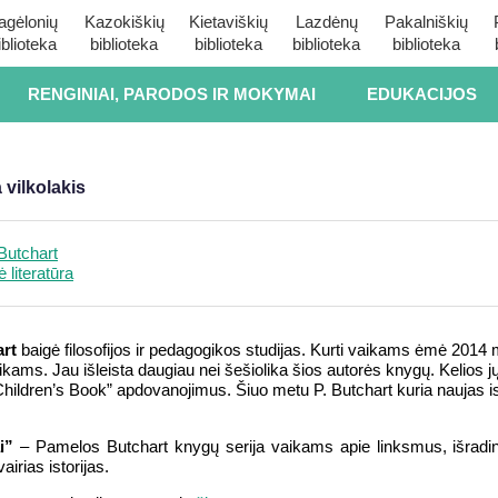
agėlonių
Kazokiškių
Kietaviškių
Lazdėnų
Pakalniškių
iblioteka
biblioteka
biblioteka
biblioteka
biblioteka
RENGINIAI, PARODOS IR MOKYMAI
EDUKACIJOS
 vilkolakis
Butchart
 literatūra
rt
baigė filosofijos ir pedagogikos studijas. Kurti vaikams ėmė 2014 
vaikams. Jau išleista daugiau nei šešiolika šios autorės knygų. Kelios 
hildren’s Book” apdovanojimus. Šiuo metu P. Butchart kuria naujas is
i”
– Pamelos Butchart knygų serija vaikams apie linksmus, išrading
vairias istorijas.