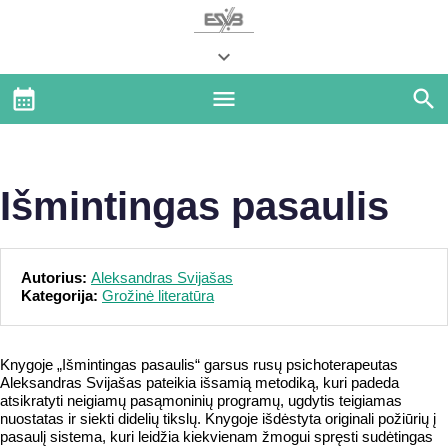
Išmintingas pasaulis
Autorius:
Aleksandras Svijašas
Kategorija:
Grožinė literatūra
Knygoje „Išmintingas pasaulis“ garsus rusų psichoterapeutas
Aleksandras Svijašas pateikia išsamią metodiką, kuri padeda
atsikratyti neigiamų pasąmoninių programų, ugdytis teigiamas
nuostatas ir siekti didelių tikslų. Knygoje išdėstyta originali požiūrių į
pasaulį sistema, kuri leidžia kiekvienam žmogui spręsti sudėtingas