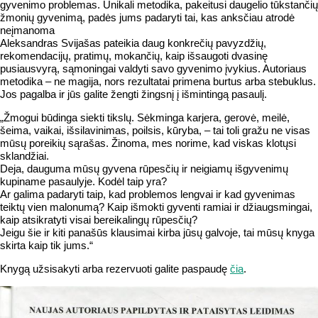
gyvenimo problemas. Unikali metodika, pakeitusi daugelio tūkstančių
žmonių gyvenimą, padės jums padaryti tai, kas anksčiau atrodė
neįmanoma
Aleksandras Svijašas pateikia daug konkrečių pavyzdžių,
rekomendacijų, pratimų, mokančių, kaip išsaugoti dvasinę
pusiausvyrą, sąmoningai valdyti savo gyvenimo įvykius. Autoriaus
metodika – ne magija, nors rezultatai primena burtus arba stebuklus.
Jos pagalba ir jūs galite žengti žingsnį į išmintingą pasaulį.
„Žmogui būdinga siekti tikslų. Sėkminga karjera, gerovė, meilė,
šeima, vaikai, išsilavinimas, poilsis, kūryba, – tai toli gražu ne visas
mūsų poreikių sąrašas. Žinoma, mes norime, kad viskas klotųsi
sklandžiai.
Deja, dauguma mūsų gyvena rūpesčių ir neigiamų išgyvenimų
kupiname pasaulyje. Kodėl taip yra?
Ar galima padaryti taip, kad problemos lengvai ir kad gyvenimas
teiktų vien malonumą? Kaip išmokti gyventi ramiai ir džiaugsmingai,
kaip atsikratyti visai bereikalingų rūpesčių?
Jeigu šie ir kiti panašūs klausimai kirba jūsų galvoje, tai mūsų knyga
skirta kaip tik jums.“
Knygą užsisakyti arba rezervuoti galite paspaudę
čia
.