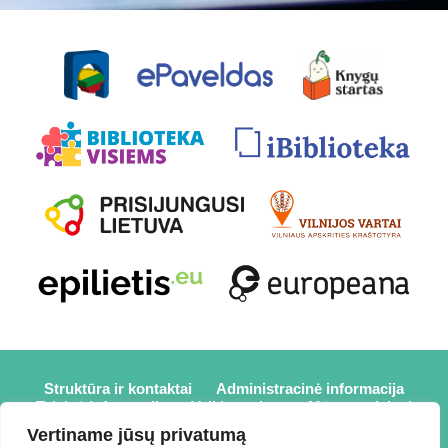
Struktūra ir kontaktai
Administracinė informacija
Teisinė informacija
Veiklos sritys
Mūsų projektai
Karjera
Partneriai
Nuorodos
Savanorystė
Vertiname jūsų privatumą
Prisijungti