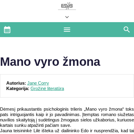
Mano vyro žmona
Autorius:
Jane Corry
Kategorija:
Grožinė literatūra
Dėmesį prikaustantis psichologinis trileris „Mano vyro žmona“ toks
pats intriguojantis kaip ir jo pavadinimas. Įtemptas romano siužetas
nuvilios skaitytoją į sudėtingus žmogaus sielos užkaborius, kuriuose
kartais sunku atpažinti pačiam save.
Jauna teisininkė Lilė išteka už dailininko Edo ir nusprendžia, kad tai