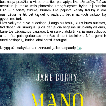
bus nauja pradžia, o visos praeities paslaptys liks užmaršty. Tačiau
netrukus jai tenka imtis pirmosios žmogžudystės bylos ir ji sutinka
Džo – nuteistą žudiką, kuriam
Lilė pajunta keistą trauką ir yra
pasiryžusi ne tik bet ką dėl jo padaryti, bet ir rizikuoti viskuo, ką
gyvenime turi.
Lilės vaikystė buvo sudėtinga, ji augo su broliu, kuris buvo autistas,
tad dabar, jau suaugusi, ji vis dar jaučia begalinę užuojautą visiems,
kurie tos užuojautos paprašo. Lilei sunku atskirti, kai ja manipuliuoja,
o tai nėra pats geriausias bruožas dirbant teisininke. Nėra gerai ir
turėti paslapčių, kurias labai norisi išsaugoti.
Knygą užsisakyti arba rezervuoti galite paspaudę
čia
.