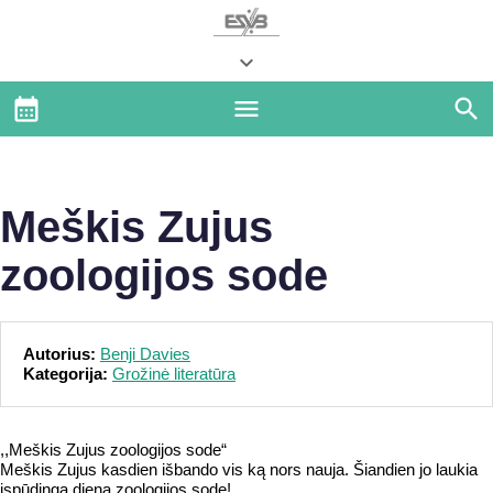
Meškis Zujus
zoologijos sode
Autorius:
Benji Davies
Kategorija:
Grožinė literatūra
,,Meškis Zujus zoologijos sode“
Meškis Zujus kasdien išbando vis ką nors nauja. Šiandien jo laukia
įspūdinga diena zoologijos sode!