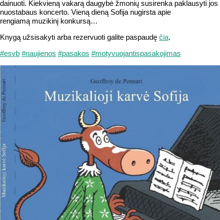
dainuoti. Kiekvieną vakarą daugybė žmonių susirenka paklausyti jos
nuostabaus koncerto. Vieną dieną Sofija nugirsta apie
rengiamą
muzikinį konkursą…
Knygą užsisakyti arba rezervuoti galite paspaudę
čia
.
#esvb
#naujienos
#pasakos
#motyvuojantispasakojimas