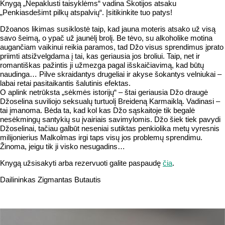
Knygą „Nepaklusti taisyklėms“ vadina Škotijos atsaku
„Penkiasdešimt pilkų atspalvių“. Įsitikinkite tuo patys!
Džoanos likimas susiklostė taip, kad jauna moteris atsako už v
isą
savo šeimą, o ypač už jaunėlį brolį. Be tėvo, su alkoholike motina
augančiam vaikinui reikia paramos, tad Džo visus sprendimus įprato
priimti atsižvelgdama į tai, kas geriausia jos broliui. Taip, net ir
romantiškas pažintis ji užmezga pagal išskaičiavimą, kad būtų
naudinga… Pilve skraidantys drugeliai ir akyse šokantys velniukai –
labai retai pasitaikantis šalutinis efektas.
O aplink netrūksta „sėkmės istorijų“ – štai geriausia Džo draugė
Džoselina suviliojo seksualų turtuolį Breideną Karmaiklą. Vadinasi –
tai įmanoma. Bėda ta, kad kol kas Džo sąskaitoje tik begalė
nesėkmingų santykių su įvairiais savimylomis. Džo šiek tiek pavydi
Džoselinai, tačiau galbūt neseniai sutiktas penkiolika metų vyresnis
milijonierius Malkolmas irgi taps visų jos problemų sprendimu.
Žinoma, jeigu tik ji visko nesugadins…
Knygą užsisakyti arba rezervuoti galite paspaudę
čia
.
Dailininkas Zigmantas Butautis