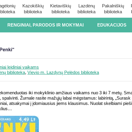
agėlonių
Kazokiškių
Kietaviškių
Lazdėnų
Pakalniškių
iblioteka
biblioteka
biblioteka
biblioteka
biblioteka
RENGINIAI, PARODOS IR MOKYMAI
EDUKACIJOS
Penki“
niai leidiniai vaikams
ėnų biblioteka
,
Vievio m. Lazdynų Pelėdos biblioteka
rekomenduotas iki mokyklinio amžiaus vaikams nuo 3 iki 7 metų. Smag
šti, spalvinti. Žurnale rasite mažųjų labai mėgstamus: labirintą, „Surask
iai, atsakymai į įdomiausius jiems klausimus. Nuolat skelbiami piešini
aklius…