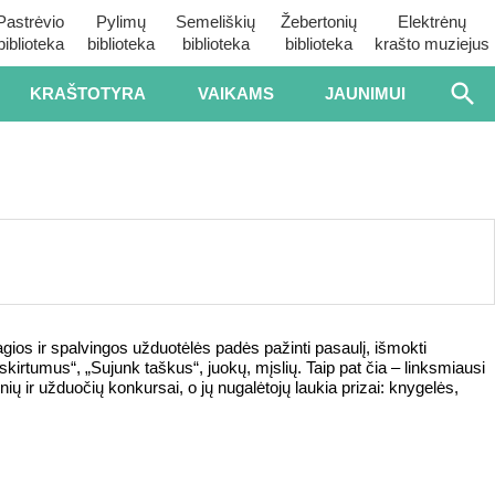
Pastrėvio
Pylimų
Semeliškių
Žebertonių
Elektrėnų
biblioteka
biblioteka
biblioteka
biblioteka
krašto muziejus
KRAŠTOTYRA
VAIKAMS
JAUNIMUI
ios ir spalvingos užduotėlės padės pažinti pasaulį, išmokti
 skirtumus“, „Sujunk taškus“, juokų, mįslių. Taip pat čia – linksmiausi
ų ir užduočių konkursai, o jų nugalėtojų laukia prizai: knygelės,