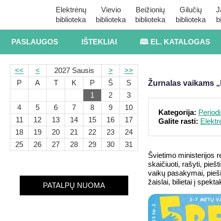
Elektrėnų
Vievio
Beižionių
Gilučių
J
biblioteka
biblioteka
biblioteka
biblioteka
b
PASLAUGOS
IŠTEKLIAI
🕮 EL. KATALOGAS
<<
<
2027 Sausis
>
>>
P
A
T
K
P
Š
S
Žurnalas vaikams „
1
2
3
4
5
6
7
8
9
10
Kategorija:
Periodi
11
12
13
14
15
16
17
Galite rasti:
Elektr
18
19
20
21
22
23
24
25
26
27
28
29
30
31
Švietimo ministerijos 
skaičiuoti, rašyti, pie
vaikų pasakymai, piešin
žaislai, bilietai į spekt
PATALPŲ NUOMA