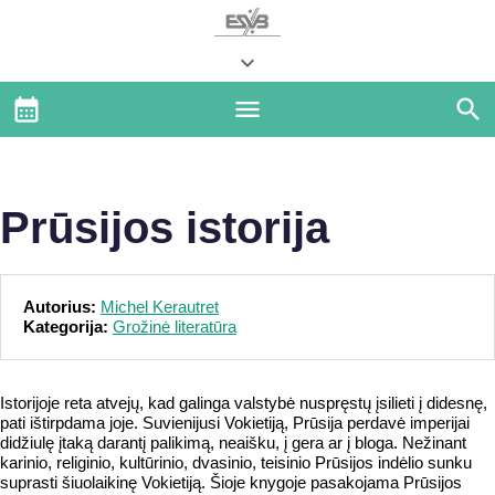
Prūsijos istorija
Autorius:
Michel Kerautret
Kategorija:
Grožinė literatūra
Istorijoje reta atvejų, kad galinga valstybė nuspręstų įsilieti į didesnę,
pati ištirpdama joje. Suvienijusi Vokietiją, Prūsija perdavė imperijai
didžiulę įtaką darantį palikimą, neaišku, į gera ar į bloga. Nežinant
karinio, religinio, kultūrinio, dvasinio, teisinio Prūsijos indėlio sunku
suprasti šiuolaikinę Vokietiją. Šioje knygoje pasakojama Prūsijos