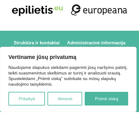
Struktūra ir kontaktai
Administracinė informacija
Teisinė informacija
Veiklos sritys
Mūsų projektai
Karjera
Partneriai
Nuorodos
Savanorystė
Vertiname jūsų privatumą
Prisijungti
Naudojame slapukus siekdami pagerinti jūsų naršymo patirtį,
teikti suasmenintus skelbimus ar turinį ir analizuoti srautą.
2026 © Elektrėnų savivaldybės viešoji biblioteka,
Spustelėdami „Priimti viską“ sutinkate su mūsų slapukų
Savivaldybės biudžetinė įstaiga, Draugystės g. 2, LT-26110
naudojimo taisyklėmis.
Elektrėnai, tel.: +370 648 80 788, el.p.:
Duomenys kaupiami ir saugomi Juridinių asmenų registre,
Pritaikyti
Atmesti
Priimti viską
kodas 188207697.