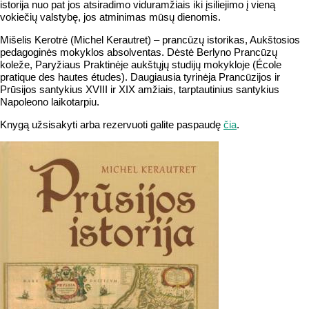
istorija nuo pat jos atsiradimo viduramžiais iki įsiliejimo į vieną
vokiečių valstybę, jos atminimas mūsų dienomis.
Mišelis Kerotrė (Michel Kerautret) – prancūzų istorikas, Aukštosios
pedagoginės mokyklos absolventas. Dėstė Berlyno Prancūzų
koleže, Paryžiaus Praktinėje aukštųjų studijų mokykloje (École
pratique des hautes études). Daugiausia tyrinėja Prancūzijos ir
Prūsijos santykius XVIII ir XIX amžiais, tarptautinius santykius
Napoleono laikotarpiu.
Knygą užsisakyti arba rezervuoti galite paspaudę
čia
.