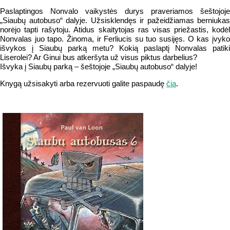
Paslaptingos Nonvalo vaikystės durys praveriamos šeštojoje
„Siaubų autobuso“ dalyje. Užsisklendęs ir pažeidžiamas berniukas
norėjo tapti rašytoju. Atidus skaitytojas ras visas priežastis, kodėl
Nonvalas juo tapo. Žinoma, ir Ferliucis su tuo susijęs. O kas įvyko
išvykos į Siaubų parką metu? Kokią paslaptį Nonvalas patiki
Liserolei? Ar Ginui bus atkeršyta už visus piktus darbelius?
Išvyka į Siaubų parką – šeštojoje „Siaubų autobuso“ dalyje!
Knygą užsisakyti arba rezervuoti galite paspaudę
čia
.