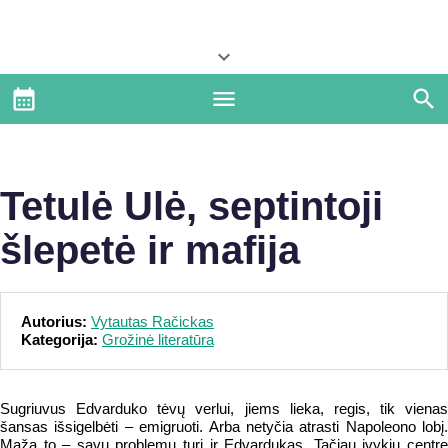
Tetulė Ulė, septintoji
šlepetė ir mafija
Autorius:
Vytautas Račickas
Kategorija:
Grožinė literatūra
Sugriuvus Edvarduko tėvų verlui, jiems lieka, regis, tik vienas
šansas išsigelbėti – emigruoti. Arba netyčia atrasti Napoleono lobį.
Maža to – savų problemų turi ir Edvardukas. Tačiau įvykių centre