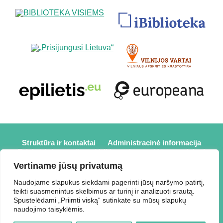
Struktūra ir kontaktai
Administracinė informacija
Teisinė informacija
Veiklos sritys
Mūsų projektai
Karjera
Partneriai
Nuorodos
Savanorystė
Vertiname jūsų privatumą
Prisijungti
Naudojame slapukus siekdami pagerinti jūsų naršymo patirtį,
teikti suasmenintus skelbimus ar turinį ir analizuoti srautą.
2026 © Elektrėnų savivaldybės viešoji biblioteka,
Spustelėdami „Priimti viską“ sutinkate su mūsų slapukų
Savivaldybės biudžetinė įstaiga, Draugystės g. 2, LT-26110
naudojimo taisyklėmis.
Elektrėnai, tel.: +370 648 80 788, el.p.: