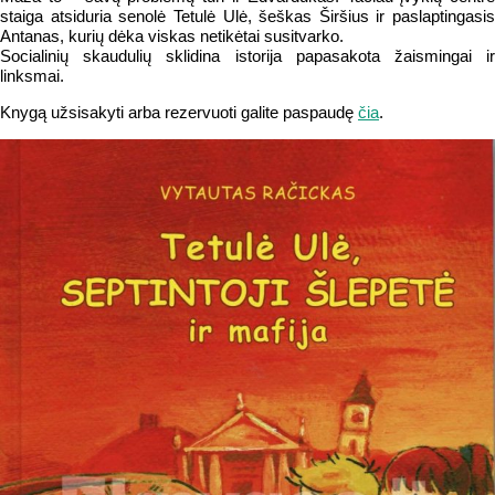
staiga atsiduria senolė Tetulė Ulė, šeškas Širšius ir paslaptingasis
Antanas, kurių dėka viskas netikėtai susitvarko.
Socialinių skaudulių sklidina istorija papasakota žaismingai ir
linksmai.
Knygą užsisakyti arba rezervuoti galite paspaudę
čia
.