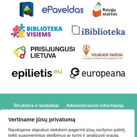
Struktūra ir kontaktai
Administracinė informacija
Teisinė informacija
Veiklos sritys
Mūsų projektai
Karjera
Partneriai
Nuorodos
Savanorystė
Vertiname jūsų privatumą
Prisijungti
Naudojame slapukus siekdami pagerinti jūsų naršymo patirtį,
teikti suasmenintus skelbimus ar turinį ir analizuoti srautą.
2026 © Elektrėnų savivaldybės viešoji biblioteka,