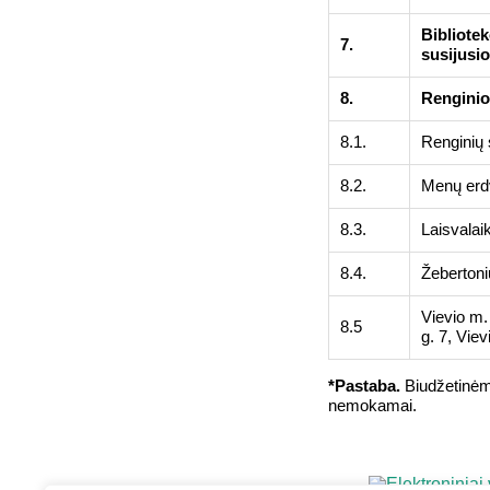
Bibliote
7.
susijusio
8.
Renginio
8.1.
Renginių 
8.2.
Menų erdv
8.3.
Laisvalai
8.4.
Žebertonių
Vievio m.
8.5
g. 7, Viev
*Pastaba.
Biudžetinėm
nemokamai.