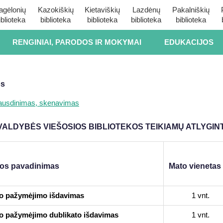
agėlonių
Kazokiškių
Kietaviškių
Lazdėnų
Pakalniškių
iblioteka
biblioteka
biblioteka
biblioteka
biblioteka
RENGINIAI, PARODOS IR MOKYMAI
EDUKACIJOS
os
pausdinimas, skenavimas
ALDYBĖS VIEŠOSIOS BIBLIOTEKOS TEIKIAMŲ ATLYGIN
os pavadinimas
Mato vienetas
jo pažymėjimo išdavimas
1 vnt.
jo pažymėjimo dublikato išdavimas
1 vnt.