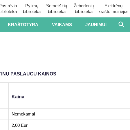
Pastrėvio
Pylimų
Semeliškių
Žebertonių
Elektrėnų
biblioteka
biblioteka
biblioteka
biblioteka
krašto muziejus
KRAŠTOTYRA
VAIKAMS
JAUNIMUI
TINŲ PASLAUGŲ KAINOS
Kaina
Nemokamai
2,00 Eur