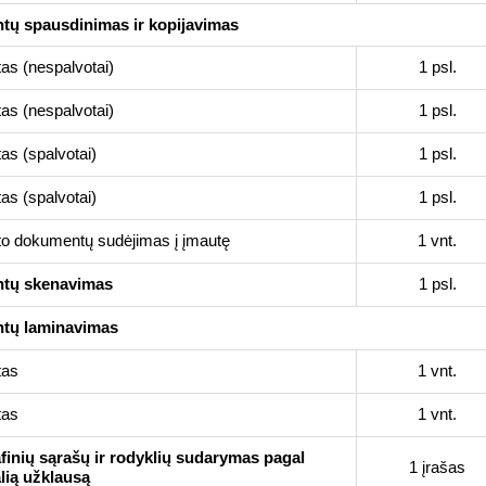
ų spausdinimas ir kopijavimas
as (nespalvotai)
1 psl.
as (nespalvotai)
1 psl.
as (spalvotai)
1 psl.
as (spalvotai)
1 psl.
to dokumentų sudėjimas į įmautę
1 vnt.
tų skenavimas
1 psl.
tų laminavimas
tas
1 vnt.
tas
1 vnt.
afinių sąrašų ir rodyklių sudarymas pagal
1 įrašas
lią užklausą