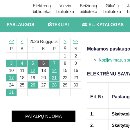
Elektrėnų
Vievio
Beižionių
Gilučių
J
biblioteka
biblioteka
biblioteka
biblioteka
b
PASLAUGOS
IŠTEKLIAI
🕮 EL. KATALOGAS
<<
<
2026 Rugpjūtis
>
>>
P
A
T
K
P
Š
S
Mokamos paslaug
1
2
Kopijavimas, s
3
4
5
6
7
8
9
10
11
12
13
14
15
16
ELEKTRĖNŲ SAVIV
17
18
19
20
21
22
23
24
25
26
27
28
29
30
31
Eil. Nr.
Paslaug
1.
Skaityto
PATALPŲ NUOMA
2.
Skaityto