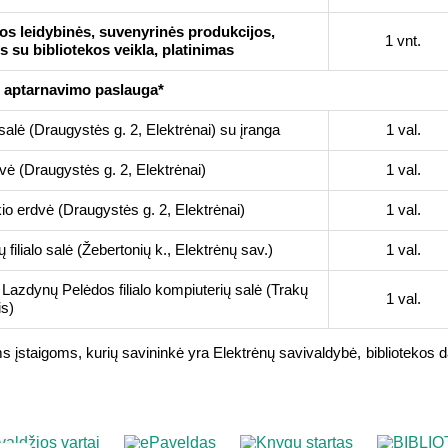
kos leidybinės, suvenyrinės produkcijos,
1 vnt.
s su bibliotekos veikla, platinimas
 aptarnavimo paslauga*
salė (Draugystės g. 2, Elektrėnai) su įranga
1 val.
ė (Draugystės g. 2, Elektrėnai)
1 val.
kio erdvė (Draugystės g. 2, Elektrėnai)
1 val.
 filialo salė (Žebertonių k., Elektrėnų sav.)
1 val.
 Lazdynų Pelėdos filialo kompiuterių salė (Trakų
1 val.
is)
s įstaigoms, kurių savininkė yra Elektrėnų savivaldybė, bibliotekos