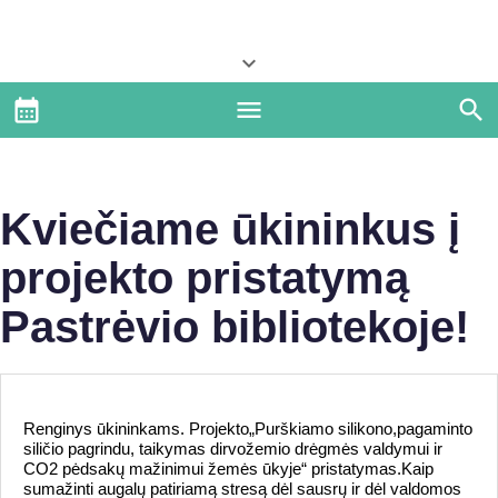
Kviečiame ūkininkus į
projekto pristatymą
Pastrėvio bibliotekoje!
Renginys ūkininkams. Projekto„Purškiamo silikono,pagaminto
siličio pagrindu, taikymas dirvožemio drėgmės valdymui ir
CO2 pėdsakų mažinimui žemės ūkyje“ pristatymas.Kaip
sumažinti augalų patiriamą stresą dėl sausrų ir dėl valdomos