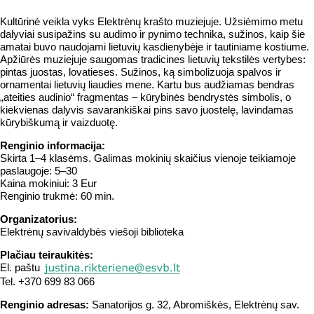
Kultūrinė veikla vyks Elektrėnų krašto muziejuje. Užsiėmimo metu
dalyviai susipažins su audimo ir pynimo technika, sužinos, kaip šie
amatai buvo naudojami lietuvių kasdienybėje ir tautiniame kostiume.
Apžiūrės muziejuje saugomas tradicines lietuvių tekstilės vertybes:
pintas juostas, lovatieses. Sužinos, ką simbolizuoja spalvos ir
ornamentai lietuvių liaudies mene. Kartu bus audžiamas bendras
„ateities audinio“ fragmentas – kūrybinės bendrystės simbolis, o
kiekvienas dalyvis savarankiškai pins savo juostelę, lavindamas
kūrybiškumą ir vaizduotę.
Renginio informacija:
Skirta 1–4 klasėms. Galimas mokinių skaičius vienoje teikiamoje
paslaugoje: 5–30
Kaina mokiniui: 3 Eur
Renginio trukmė: 60 min.
Organizatorius:
Elektrėnų savivaldybės viešoji biblioteka
Plačiau teiraukitės:
El. paštu
Tel.
+370 699 83 066
Renginio adresas:
Sanatorijos g. 32, Abromiškės, Elektrėnų sav.