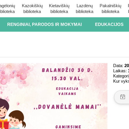
agėlonių
Kazokiškių
Kietaviškių
Lazdėnų
Pakalniškių
iblioteka
biblioteka
biblioteka
biblioteka
biblioteka
RENGINIAI, PARODOS IR MOKYMAI
EDUKACIJOS
Data:
20
Laikas:
Kategori
Kur vyk