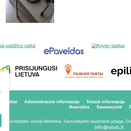
,
kontaktai
Administracinė informacija
Teisinė informacija
Nuorodos
Savanorystė
P
 savivaldybės viešoji biblioteka, Savivaldybės biudžetinė įstaiga, Dra