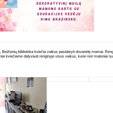
i, Beižionių biblioteka kviečia vaikus pasidaryti dovanėlę mamai. Ren
ai kviečiame dalyvauti renginyje visus vaikus, kurie nori maloniai 