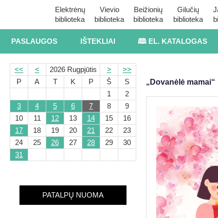
Elektrėnų
Vievio
Beižionių
Gilučių
J
biblioteka
biblioteka
biblioteka
biblioteka
b
PASLAUGOS
IŠTEKLIAI
🕮 EL. KATALOGAS
<<
<
2026 Rugpjūtis
>
>>
P
A
T
K
P
Š
S
„Dovanėlė mamai“
1
2
3
4
5
6
7
8
9
10
11
12
13
14
15
16
17
18
19
20
21
22
23
24
25
26
27
28
29
30
31
PATALPŲ NUOMA