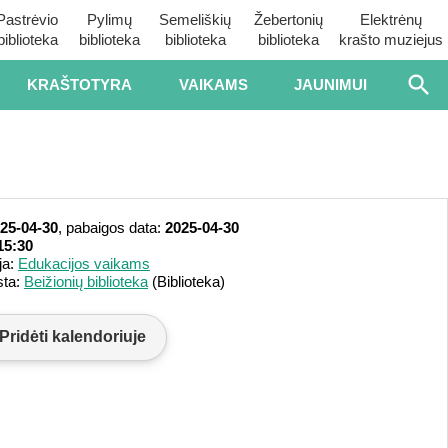
Pastrėvio
Pylimų
Semeliškių
Žebertonių
Elektrėnų
biblioteka
biblioteka
biblioteka
biblioteka
krašto muziejus
KRAŠTOTYRA
VAIKAMS
JAUNIMUI
25-04-30
, pabaigos data:
2025-04-30
15:30
ja:
Edukacijos vaikams
sta:
Beižionių biblioteka
(Biblioteka)