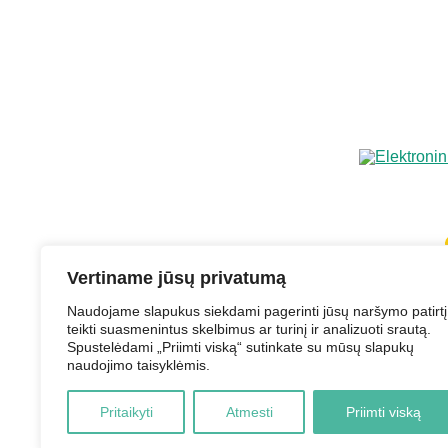
Vertiname jūsų privatumą
Naudojame slapukus siekdami pagerinti jūsų naršymo patirtį
teikti suasmenintus skelbimus ar turinį ir analizuoti srautą.
Spustelėdami „Priimti viską“ sutinkate su mūsų slapukų
Struktūra ir 
naudojimo taisyklėmis.
Pritaikyti
Atmesti
Priimti viską
2026 © Elektrėnų