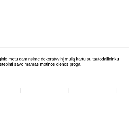
ginio metu gaminsime dekoratyvinį muilą kartu su tautodailininku
nustebinti savo mamas motinos dienos proga.