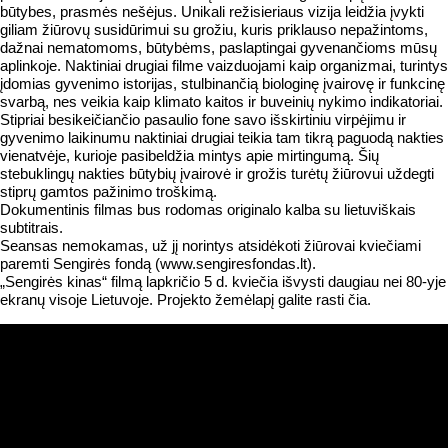
būtybes, prasmės nešėjus. Unikali režisieriaus vizija leidžia įvykti
giliam žiūrovų susidūrimui su grožiu, kuris priklauso nepažintoms,
dažnai nematomoms, būtybėms, paslaptingai gyvenančioms mūsų
aplinkoje. Naktiniai drugiai filme vaizduojami kaip organizmai, turintys
įdomias gyvenimo istorijas, stulbinančią biologinę įvairovę ir funkcinę
svarbą, nes veikia kaip klimato kaitos ir buveinių nykimo indikatoriai.
Stipriai besikeičiančio pasaulio fone savo išskirtiniu virpėjimu ir
gyvenimo laikinumu naktiniai drugiai teikia tam tikrą paguodą nakties
vienatvėje, kurioje pasibeldžia mintys apie mirtingumą. Šių
stebuklingų nakties būtybių įvairovė ir grožis turėtų žiūrovui uždegti
stiprų gamtos pažinimo troškimą.
Dokumentinis filmas bus rodomas originalo kalba su lietuviškais
subtitrais.
Seansas nemokamas, už jį norintys atsidėkoti žiūrovai kviečiami
paremti Sengirės fondą (www.sengiresfondas.lt).
„Sengirės kinas“ filmą lapkričio 5 d. kviečia išvysti daugiau nei 80-yje
ekranų visoje Lietuvoje. Projekto žemėlapį galite rasti čia.