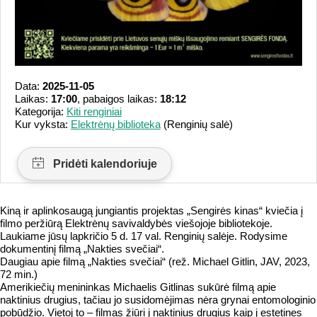
Data:
2025-11-05
Laikas:
17:00
, pabaigos laikas:
18:12
Kategorija:
Kiti renginiai
Kur vyksta:
Elektrėnų biblioteka
(Renginių salė)
Kiną ir aplinkosaugą jungiantis projektas „Sengirės kinas“ kviečia į
filmo peržiūrą Elektrėnų savivaldybės viešojoje bibliotekoje.
Laukiame jūsų lapkričio 5 d. 17 val. Renginių salėje. Rodysime
dokumentinį filmą „Nakties svečiai“.
Daugiau apie filmą „Nakties svečiai“ (rež. Michael Gitlin, JAV, 2023,
72 min.)
Amerikiečių menininkas Michaelis Gitlinas sukūrė filmą apie
naktinius drugius, tačiau jo susidomėjimas nėra grynai entomologinio
pobūdžio. Vietoj to – filmas žiūri į naktinius drugius kaip į estetines