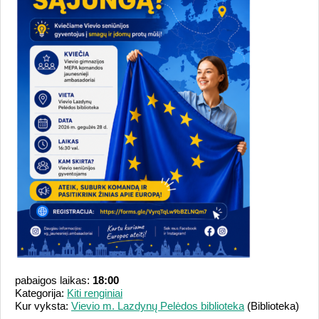
pabaigos laikas:
18:00
Kategorija:
Kiti renginiai
Kur vyksta:
Vievio m. Lazdynų Pelėdos biblioteka
(Biblioteka)