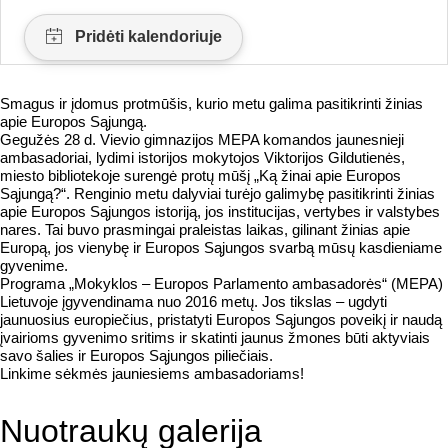
Smagus ir įdomus protmūšis, kurio metu galima pasitikrinti žinias
apie Europos Sąjungą.
Gegužės 28 d. Vievio gimnazijos MEPA komandos jaunesnieji
ambasadoriai, lydimi istorijos mokytojos Viktorijos Gildutienės,
miesto bibliotekoje surengė protų mūšį „Ką žinai apie Europos
Sąjungą?“. Renginio metu dalyviai turėjo galimybę pasitikrinti žinias
apie Europos Sąjungos istoriją, jos institucijas, vertybes ir valstybes
nares. Tai buvo prasmingai praleistas laikas, gilinant žinias apie
Europą, jos vienybę ir Europos Sąjungos svarbą mūsų kasdieniame
gyvenime.
Programa „Mokyklos – Europos Parlamento ambasadorės“ (MEPA)
Lietuvoje įgyvendinama nuo 2016 metų. Jos tikslas – ugdyti
jaunuosius europiečius, pristatyti Europos Sąjungos poveikį ir naudą
įvairioms gyvenimo sritims ir skatinti jaunus žmones būti aktyviais
savo šalies ir Europos Sąjungos piliečiais.
Linkime sėkmės jauniesiems ambasadoriams!
Nuotraukų galerija