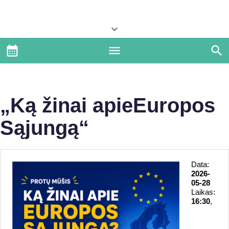
„Ką žinai apieEuropos
Sąjungą“
Data:
2026-
05-28
Laikas:
16:30
,