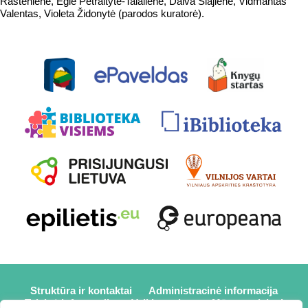
Rastenienė, Eglė Petraitytė-Talalienė, Daiva Šlajienė, Vidmantas
Valentas, Violeta Židonytė (parodos kuratorė).
Struktūra ir kontaktai
Administracinė informacija
Teisinė informacija
Veiklos sritys
Mūsų projektai