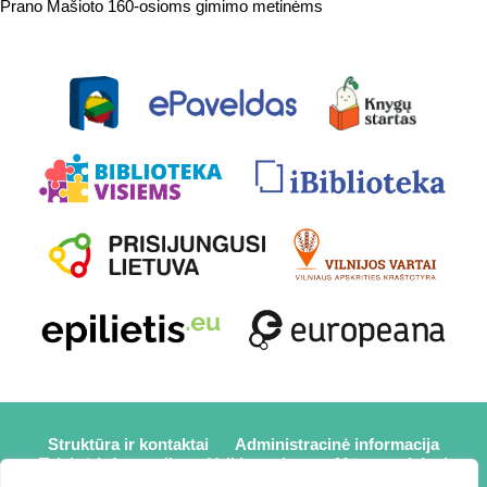
Prano Mašioto 160-osioms gimimo metinėms
Struktūra ir kontaktai
Administracinė informacija
Teisinė informacija
Veiklos sritys
Mūsų projektai
Karjera
Partneriai
Nuorodos
Savanorystė