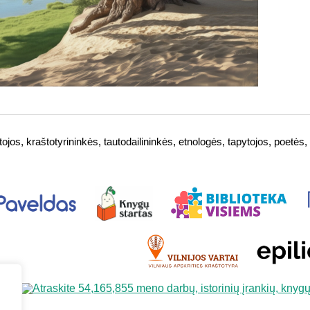
ėtojos, kraštotyrininkės, tautodailininkės, etnologės, tapytojos, po
,