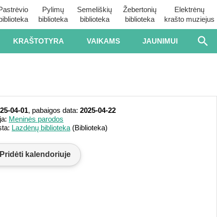
Pastrėvio
Pylimų
Semeliškių
Žebertonių
Elektrėnų
biblioteka
biblioteka
biblioteka
biblioteka
krašto muziejus
KRAŠTOTYRA
VAIKAMS
JAUNIMUI
25-04-01
, pabaigos data:
2025-04-22
ja:
Meninės parodos
sta:
Lazdėnų biblioteka
(Biblioteka)