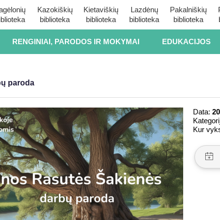
agėlonių
Kazokiškių
Kietaviškių
Lazdėnų
Pakalniškių
iblioteka
biblioteka
biblioteka
biblioteka
biblioteka
RENGINIAI, PARODOS IR MOKYMAI
EDUKACIJOS
bų paroda
Data:
20
Kategori
Kur vyk