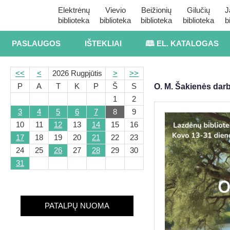
Elektrėnų
Vievio
Beižionių
Gilučių
J
biblioteka
biblioteka
biblioteka
biblioteka
b
PASLAUGOS
IŠTEKLIAI
🕮 EL. KATALOGAS
<<
<
2026 Rugpjūtis
>
>>
P
A
T
K
P
Š
S
O. M. Šakienės dar
1
2
3
4
5
6
7
8
9
10
11
12
13
14
15
16
17
18
19
20
21
22
23
24
25
26
27
28
29
30
31
PATALPŲ NUOMA