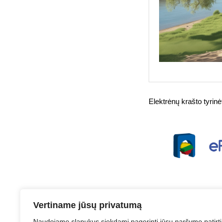
Elektrėnų krašto tyrin
Vertiname jūsų privatumą
Naudojame slapukus siekdami pagerinti jūsų naršymo patirtį