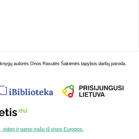
etės, knygų autorės Onos Rasutės Šakienės tapybos darbų paroda.