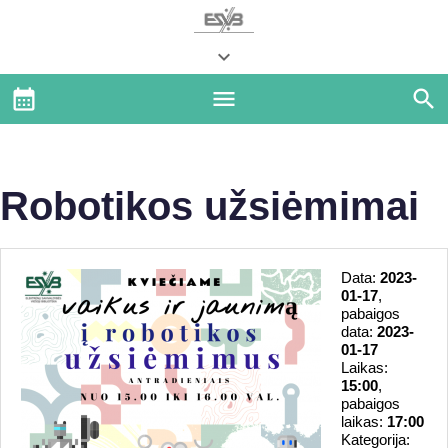
Robotikos užsiėmimai
Data:
2023-
01-17
,
pabaigos
data:
2023-
01-17
Laikas:
15:00
,
pabaigos
laikas:
17:00
Kategorija: