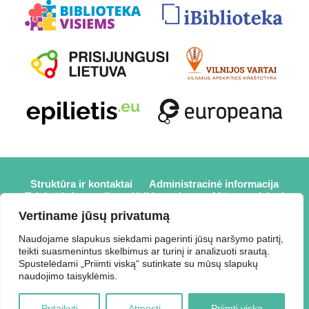
Struktūra ir kontaktai
Administracinė informacija
Teisinė informacija
Veiklos sritys
Mūsų projektai
Karjera
Partneriai
Nuorodos
Savanorystė
Vertiname jūsų privatumą
Prisijungti
Naudojame slapukus siekdami pagerinti jūsų naršymo patirtį,
teikti suasmenintus skelbimus ar turinį ir analizuoti srautą.
2026 © Elektrėnų savivaldybės viešoji biblioteka,
Spustelėdami „Priimti viską“ sutinkate su mūsų slapukų
Savivaldybės biudžetinė įstaiga, Draugystės g. 2, LT-26110
naudojimo taisyklėmis.
Elektrėnai, tel.: +370 648 80 788, el.p.:
Duomenys kaupiami ir saugomi Juridinių asmenų registre,
Pritaikyti
Atmesti
Priimti viską