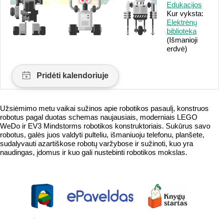
Edukacijos
Kur vyksta:
Elektrėnų
biblioteka
(Išmanioji
erdvė)
Užsiėmimo metu vaikai sužinos apie robotikos pasaulį, konstruos
robotus pagal duotas schemas naujausiais, moderniais LEGO
WeDo ir EV3 Mindstorms robotikos konstruktoriais. Sukūrus savo
robotus, galės juos valdyti pulteliu, išmaniuoju telefonu, planšete,
sudalyvauti azartiškose robotų varžybose ir sužinoti, kuo yra
naudingas, įdomus ir kuo gali nustebinti robotikos mokslas.