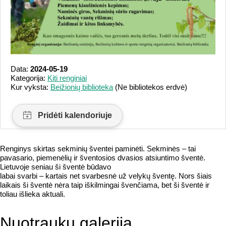
Data:
2024-05-19
Kategorija:
Kiti renginiai
Kur vyksta:
Beižionių biblioteka
(Ne bibliotekos erdvė)
Renginys skirtas sekminių šventei paminėti. Sekminės – tai
pavasario, piemenėlių ir šventosios dvasios atsiuntimo šventė.
Lietuvoje seniau ši šventė būdavo
labai svarbi – kartais net svarbesnė už velykų šventę. Nors šiais
laikais ši šventė nėra taip iškilmingai švenčiama, bet ši šventė ir
toliau išlieka aktuali.
Nuotraukų galerija