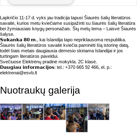
Lapkričio 11-17 d. vyks jau tradicija tapusi Šiaurės šalių literatūros
savaitė, kurios metu kviečiame susipažinti su šiaurės šalių literatūra
bei žymiausiais knygų personažais. Šių metų tema – Laisvė Šiaurės
šalyse.
𝗦𝘂𝗸𝗮𝗻𝗸𝗮 𝟴𝟬 𝗺., kai Islandija tapo nepriklausoma respublika.
Šiaurės šalių literatūros savaitė kviečia paminėti šią istorinę datą,
todėl šiais metais daugiausia dėmesio skiriama Islandijai ir jos
turtingam literatūros paveldui.
Svečiuose Elektrėnų pradinė mokykla. 2C klasė.
𝗗𝗮𝘂𝗴𝗶𝗮𝘂 𝗶𝗻𝗳𝗼𝗿𝗺𝗮𝗰𝗶𝗷𝗼𝘀: tel.: +370 665 92 466, el. p.:
elektrenai@esvb.lt
Nuotraukų galerija