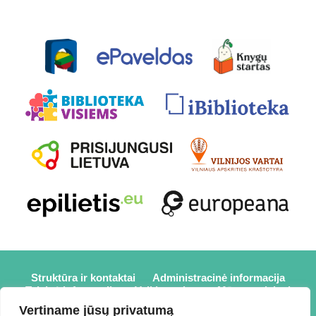
Struktūra ir kontaktai
Administracinė informacija
Teisinė informacija
Veiklos sritys
Mūsų projektai
Karjera
Partneriai
Nuorodos
Savanorystė
Vertiname jūsų privatumą
Prisijungti