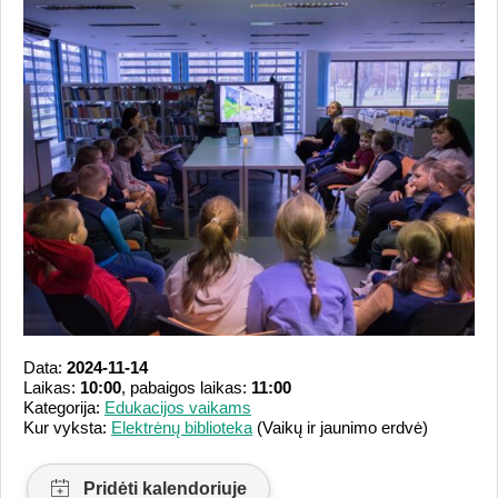
Data:
2024-11-14
Laikas:
10:00
, pabaigos laikas:
11:00
Kategorija:
Edukacijos vaikams
Kur vyksta:
Elektrėnų biblioteka
(Vaikų ir jaunimo erdvė)