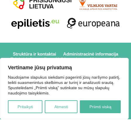
Struktūra ir kontaktai
Administracinė informacija
Teisinė informacija
Veiklos sritys
Mūsų projektai
Karjera
Partneriai
Nuorodos
Savanorystė
Vertiname jūsų privatumą
Prisijungti
Naudojame slapukus siekdami pagerinti jūsų naršymo patirtį,
teikti suasmenintus skelbimus ar turinį ir analizuoti srautą.
2026 © Elektrėnų savivaldybės viešoji biblioteka,
Spustelėdami „Priimti viską“ sutinkate su mūsų slapukų
Savivaldybės biudžetinė įstaiga, Draugystės g. 2, LT-26110
naudojimo taisyklėmis.
Elektrėnai, tel.: +370 648 80 788, el.p.:
Duomenys kaupiami ir saugomi Juridinių asmenų registre,
Pritaikyti
Atmesti
Priimti viską
kodas 188207697.