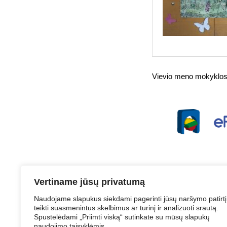
Vievio meno mokyklos 
Vertiname jūsų privatumą
Naudojame slapukus siekdami pagerinti jūsų naršymo patirtį
teikti suasmenintus skelbimus ar turinį ir analizuoti srautą.
Struktūra ir 
Spustelėdami „Priimti viską“ sutinkate su mūsų slapukų
naudojimo taisyklėmis.