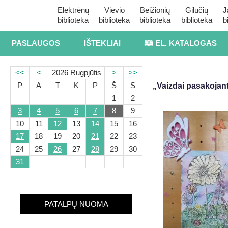
Elektrėnų
Vievio
Beižionių
Gilučių
J
biblioteka
biblioteka
biblioteka
biblioteka
b
PASLAUGOS
IŠTEKLIAI
🕮 EL. KATALOGAS
<<
<
2026 Rugpjūtis
>
>>
P
A
T
K
P
Š
S
„Vaizdai pasakojant
1
2
3
4
5
6
7
8
9
10
11
12
13
14
15
16
17
18
19
20
21
22
23
24
25
26
27
28
29
30
31
PATALPŲ NUOMA