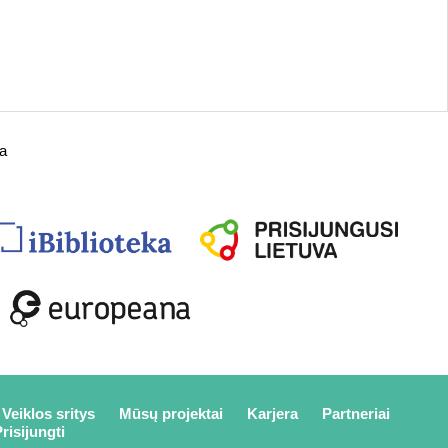
da
Veiklos sritys
Mūsų projektai
Karjera
Partneriai
risijungti