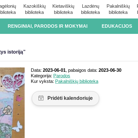
agėlonių
Kazokiškių
Kietaviškių
Lazdėnų
Pakalniškių
iblioteka
biblioteka
biblioteka
biblioteka
biblioteka
RENGINIAI, PARODOS IR MOKYMAI
EDUKACIJOS
ys istoriją”
Data:
2023-06-01
, pabaigos data:
2023-06-30
Kategorija:
Parodos
Kur vyksta:
Pakalniškių biblioteka