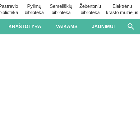
Pastrėvio
Pylimų
Semeliškių
Žebertonių
Elektrėnų
biblioteka
biblioteka
biblioteka
biblioteka
krašto muziejus
KRAŠTOTYRA
VAIKAMS
JAUNIMUI