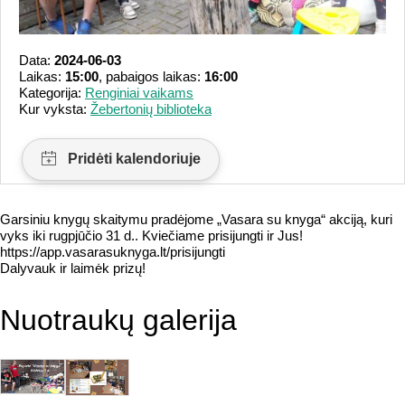
Data:
2024-06-03
Laikas:
15:00
, pabaigos laikas:
16:00
Kategorija:
Renginiai vaikams
Kur vyksta:
Žebertonių biblioteka
Garsiniu knygų skaitymu pradėjome „Vasara su knyga“ akciją, kuri
vyks iki rugpjūčio 31 d.. Kviečiame prisijungti ir Jus!
https://app.vasarasuknyga.lt/prisijungti
Dalyvauk ir laimėk prizų!
Nuotraukų galerija