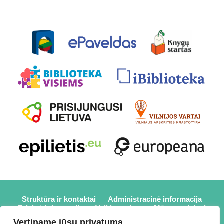
Struktūra ir kontaktai
Administracinė informacija
Teisinė informacija
Veiklos sritys
Mūsų projektai
Karjera
Partneriai
Nuorodos
Savanorystė
Vertiname jūsų privatumą