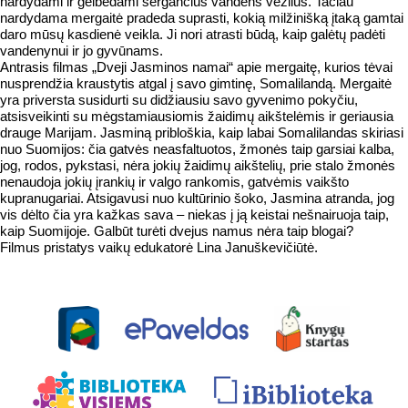
nardydami ir gelbėdami sergančius vandens vėžlius. Tačiau
nardydama mergaitė pradeda suprasti, kokią milžinišką įtaką gamtai
daro mūsų kasdienė veikla. Ji nori atrasti būdą, kaip galėtų padėti
vandenynui ir jo gyvūnams.
Antrasis filmas „Dveji Jasminos namai“ apie mergaitę, kurios tėvai
nusprendžia kraustytis atgal į savo gimtinę, Somalilandą. Mergaitė
yra priversta susidurti su didžiausiu savo gyvenimo pokyčiu,
atsisveikinti su mėgstamiausiomis žaidimų aikštelėmis ir geriausia
drauge Marijam. Jasminą pribloškia, kaip labai Somalilandas skiriasi
nuo Suomijos: čia gatvės neasfaltuotos, žmonės taip garsiai kalba,
jog, rodos, pykstasi, nėra jokių žaidimų aikštelių, prie stalo žmonės
nenaudoja jokių įrankių ir valgo rankomis, gatvėmis vaikšto
kupranugariai. Atsigavusi nuo kultūrinio šoko, Jasmina atranda, jog
vis dėlto čia yra kažkas sava – niekas į ją keistai nešnairuoja taip,
kaip Suomijoje. Galbūt turėti dvejus namus nėra taip blogai?
Filmus pristatys vaikų edukatorė Lina Januškevičiūtė.