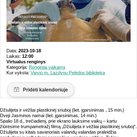
Data:
2023-10-18
Laikas:
12:00
Virtualus renginys
Kategorija:
Renginiai vaikams
Kur vyksta:
Vievio m. Lazdynų Pelėdos biblioteka
Džiulijeta ir vėžliai plastikinėj sriuboj (liet. įgarsinimas , 15 min.)
Dveji Jasminos namai (liet. įgarsinimas, 14 min.)
Spalio 18 d., trečiadienį, prie ekrano lauksime vaikų – kartu
žiūrėsime trumpametražį filmą „Džiulijeta ir vėžliai plastikinėj sriuboj“.
Džiulijeta su kitais savanoriais valandų valandas praleidžia