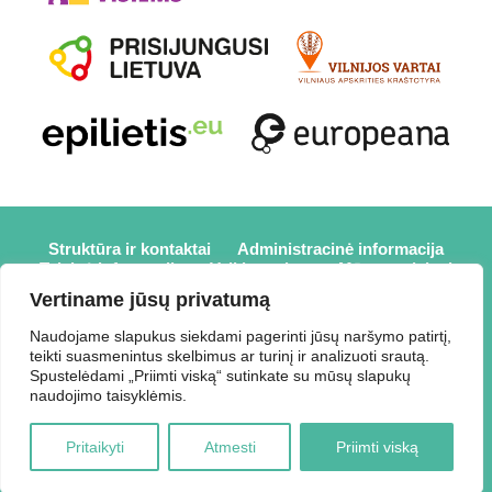
Struktūra ir kontaktai
Administracinė informacija
Teisinė informacija
Veiklos sritys
Mūsų projektai
Karjera
Partneriai
Nuorodos
Savanorystė
Vertiname jūsų privatumą
Prisijungti
Naudojame slapukus siekdami pagerinti jūsų naršymo patirtį,
teikti suasmenintus skelbimus ar turinį ir analizuoti srautą.
2026 © Elektrėnų savivaldybės viešoji biblioteka,
Spustelėdami „Priimti viską“ sutinkate su mūsų slapukų
Savivaldybės biudžetinė įstaiga, Draugystės g. 2, LT-26110
naudojimo taisyklėmis.
Elektrėnai, tel.: +370 648 80 788, el.p.:
Duomenys kaupiami ir saugomi Juridinių asmenų registre,
Pritaikyti
Atmesti
Priimti viską
kodas 188207697.