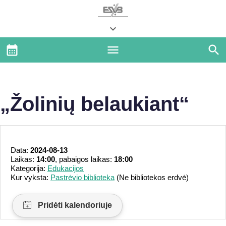
„Žolinių belaukiant“
Data:
2024-08-13
Laikas:
14:00
, pabaigos laikas:
18:00
Kategorija:
Edukacijos
Kur vyksta:
Pastrėvio biblioteka
(Ne bibliotekos erdvė)