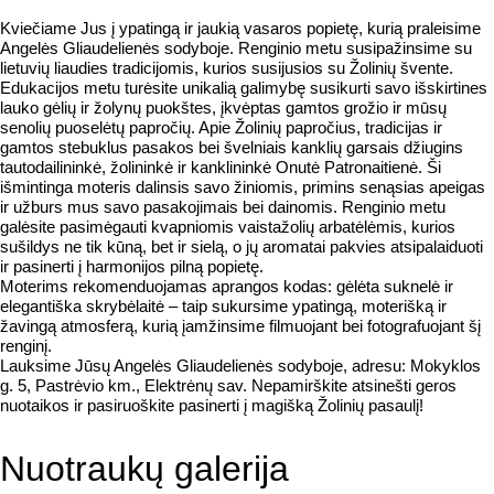
Kviečiame Jus į ypatingą ir jaukią vasaros popietę, kurią praleisime
Angelės Gliaudelienės sodyboje. Renginio metu susipažinsime su
lietuvių liaudies tradicijomis, kurios susijusios su Žolinių švente.
Edukacijos metu turėsite unikalią galimybę susikurti savo išskirtines
lauko gėlių ir žolynų puokštes, įkvėptas gamtos grožio ir mūsų
senolių puoselėtų papročių. Apie Žolinių papročius, tradicijas ir
gamtos stebuklus pasakos bei švelniais kanklių garsais džiugins
tautodailininkė, žolininkė ir kanklininkė Onutė Patronaitienė. Ši
išmintinga moteris dalinsis savo žiniomis, primins senąsias apeigas
ir užburs mus savo pasakojimais bei dainomis. Renginio metu
galėsite pasimėgauti kvapniomis vaistažolių arbatėlėmis, kurios
sušildys ne tik kūną, bet ir sielą, o jų aromatai pakvies atsipalaiduoti
ir pasinerti į harmonijos pilną popietę.
Moterims rekomenduojamas aprangos kodas: gėlėta suknelė ir
elegantiška skrybėlaitė – taip sukursime ypatingą, moterišką ir
žavingą atmosferą, kurią įamžinsime filmuojant bei fotografuojant šį
renginį.
Lauksime Jūsų Angelės Gliaudelienės sodyboje, adresu: Mokyklos
g. 5, Pastrėvio km., Elektrėnų sav. Nepamirškite atsinešti geros
nuotaikos ir pasiruoškite pasinerti į magišką Žolinių pasaulį!
Nuotraukų galerija