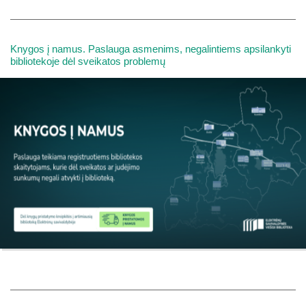
Knygos į namus. Paslauga asmenims, negalintiems apsilankyti
bibliotekoje dėl sveikatos problemų