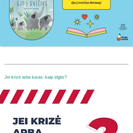
Jei krizė arba karas: kaip elgtis?