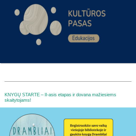
KNYGŲ STARTE – II-asis etapas ir dovana mažiesiems
skaitytojams!