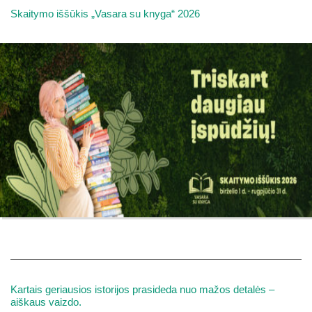
Skaitymo iššūkis „Vasara su knyga“ 2026
Kartais geriausios istorijos prasideda nuo mažos detalės –
aiškaus vaizdo.