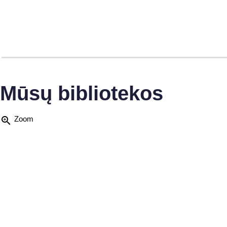
Mūsų bibliotekos
zoom_in
Zoom