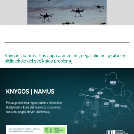
Knygos į namus. Paslauga asmenims, negalintiems apsilankyti
bibliotekoje dėl sveikatos problemų