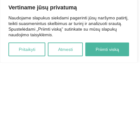
Vertiname jūsų privatumą
Naudojame slapukus siekdami pagerinti jūsų naršymo patirtį,
teikti suasmenintus skelbimus ar turinį ir analizuoti srautą.
Spustelėdami „Priimti viską“ sutinkate su mūsų slapukų
naudojimo taisyklėmis.
Pritaikyti
Atmesti
Priimti viską