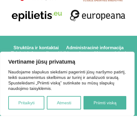
Struktūra ir kontaktai
Administracinė informacija
Teisinė informacija
Veiklos sritys
Mūsų projektai
Karjera
Partneriai
Nuorodos
Savanorystė
Vertiname jūsų privatumą
Prisijungti
Naudojame slapukus siekdami pagerinti jūsų naršymo patirtį,
teikti suasmenintus skelbimus ar turinį ir analizuoti srautą.
2026 © Elektrėnų savivaldybės viešoji biblioteka,
Spustelėdami „Priimti viską“ sutinkate su mūsų slapukų
Savivaldybės biudžetinė įstaiga, Draugystės g. 2, LT-26110
naudojimo taisyklėmis.
Elektrėnai, tel.: +370 648 80 788, el.p.:
Duomenys kaupiami ir saugomi Juridinių asmenų registre,
Pritaikyti
Atmesti
Priimti viską
kodas 188207697.