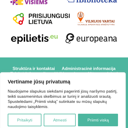
Struktūra ir kontaktai
Administracinė informacija
Teisinė informacija
Veiklos sritys
Mūsų projektai
Karjera
Partneriai
Nuorodos
Savanorystė
Vertiname jūsų privatumą
Prisijungti
Naudojame slapukus siekdami pagerinti jūsų naršymo patirtį,
teikti suasmenintus skelbimus ar turinį ir analizuoti srautą.
2026 © Elektrėnų savivaldybės viešoji biblioteka,
Spustelėdami „Priimti viską“ sutinkate su mūsų slapukų
Savivaldybės biudžetinė įstaiga, Draugystės g. 2, LT-26110
naudojimo taisyklėmis.
Elektrėnai, tel.: +370 648 80 788, el.p.:
Duomenys kaupiami ir saugomi Juridinių asmenų registre,
Pritaikyti
Atmesti
Priimti viską
kodas 188207697.