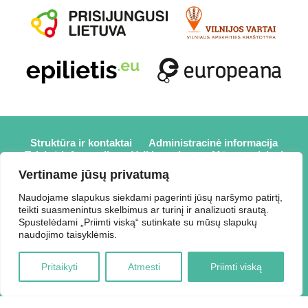
Struktūra ir kontaktai
Administracinė informacija
Teisinė informacija
Veiklos sritys
Mūsų projektai
Karjera
Partneriai
Nuorodos
Savanorystė
Vertiname jūsų privatumą
Prisijungti
Naudojame slapukus siekdami pagerinti jūsų naršymo patirtį,
teikti suasmenintus skelbimus ar turinį ir analizuoti srautą.
2026 © Elektrėnų savivaldybės viešoji biblioteka,
Spustelėdami „Priimti viską“ sutinkate su mūsų slapukų
Savivaldybės biudžetinė įstaiga, Draugystės g. 2, LT-26110
naudojimo taisyklėmis.
Elektrėnai, tel.: +370 648 80 788, el.p.:
Duomenys kaupiami ir saugomi Juridinių asmenų registre,
Pritaikyti
Atmesti
Priimti viską
kodas 188207697.