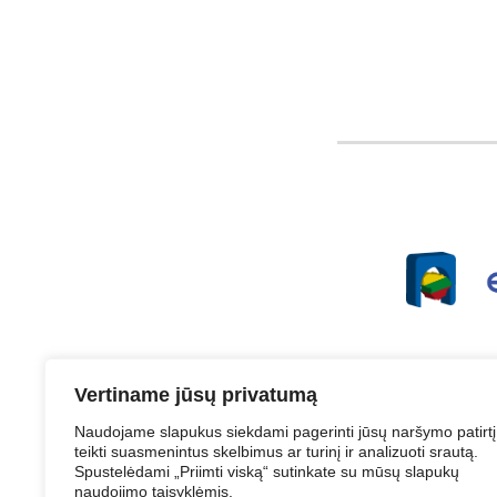
Vertiname jūsų privatumą
Naudojame slapukus siekdami pagerinti jūsų naršymo patirtį
teikti suasmenintus skelbimus ar turinį ir analizuoti srautą.
Spustelėdami „Priimti viską“ sutinkate su mūsų slapukų
Struktūra ir 
naudojimo taisyklėmis.