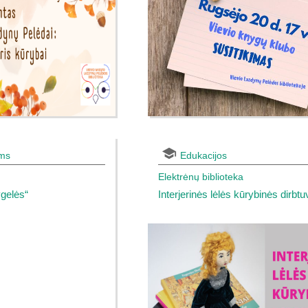
ams
Edukacijos
Elektrėnų biblioteka
ygelės“
Interjerinės lėlės kūrybinės dirbt