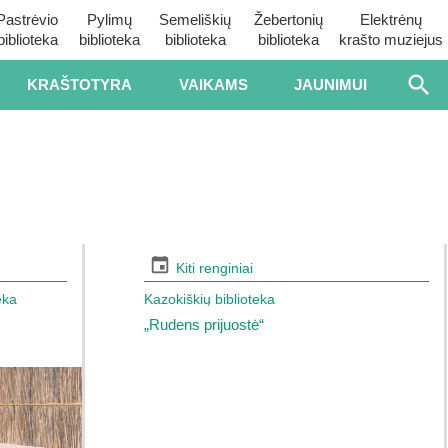
Pastrėvio
Pylimų
Semeliškių
Žebertonių
Elektrėnų
biblioteka
biblioteka
biblioteka
biblioteka
krašto muziejus
KRAŠTOTYRA
VAIKAMS
JAUNIMUI
Kiti renginiai
eka
Kazokiškių biblioteka
„Rudens prijuostė“