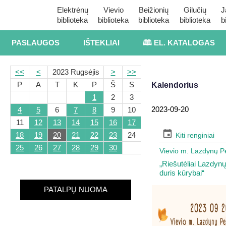
Elektrėnų
Vievio
Beižionių
Gilučių
J
biblioteka
biblioteka
biblioteka
biblioteka
b
PASLAUGOS
IŠTEKLIAI
🕮 EL. KATALOGAS
<<
<
2023 Rugsėjis
>
>>
P
A
T
K
P
Š
S
Kalendorius
1
2
3
2023-09-20
4
5
6
7
8
9
10
11
12
13
14
15
16
17
18
19
20
21
22
23
24
Kiti renginiai
25
26
27
28
29
30
Vievio m. Lazdynų Pe
„Riešutėliai Lazdynų
duris kūrybai“
PATALPŲ NUOMA