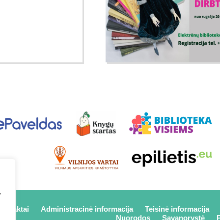
,
kontaktai
Administracinė informacija
Teisinė informacija
Nuorodos
Savanorystė
P