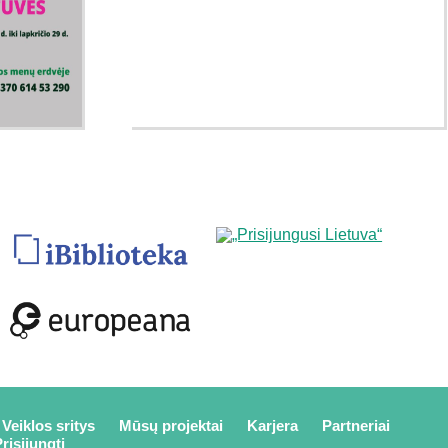
Veiklos sritys
Mūsų projektai
Karjera
Partneriai
risijungti