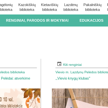
agėlonių
Kazokiškių
Kietaviškių
Lazdėnų
Pakalniškių
iblioteka
biblioteka
biblioteka
biblioteka
biblioteka
RENGINIAI, PARODOS IR MOKYMAI
EDUKACIJOS
Kiti renginiai
lėdos biblioteka
Vievio m. Lazdynų Pelėdos bibliot
 Pelėdai: atverkime
,,Vievio knygų klubas”