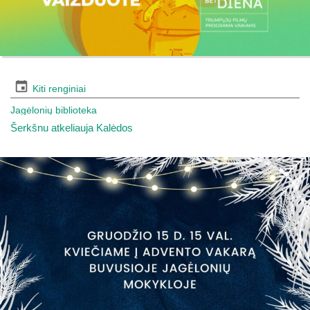
Kiti renginiai
Jagėlonių biblioteka
Šerkšnu atkeliauja Kalėdos