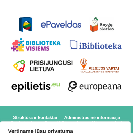
Struktūra ir kontaktai
Administracinė informacija
Teisinė informacija
Veiklos sritys
Mūsų projektai
Karjera
Partneriai
Nuorodos
Savanorystė
Vertiname jūsų privatumą