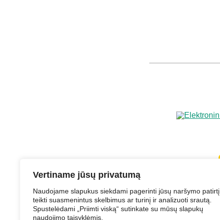
Vertiname jūsų privatumą
Naudojame slapukus siekdami pagerinti jūsų naršymo patirtį
teikti suasmenintus skelbimus ar turinį ir analizuoti srautą.
Spustelėdami „Priimti viską“ sutinkate su mūsų slapukų
Struktūra ir 
naudojimo taisyklėmis.