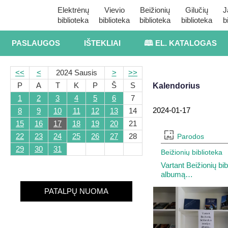
Elektrėnų
Vievio
Beižionių
Gilučių
J
biblioteka
biblioteka
biblioteka
biblioteka
b
PASLAUGOS
IŠTEKLIAI
🕮 EL. KATALOGAS
<<
<
2024 Sausis
>
>>
P
A
T
K
P
Š
S
Kalendorius
1
2
3
4
5
6
7
2024-01-17
8
9
10
11
12
13
14
15
16
17
18
19
20
21
22
23
24
25
26
27
28
Parodos
29
30
31
Beižionių biblioteka
Vartant Beižionių bib
albumą…
PATALPŲ NUOMA