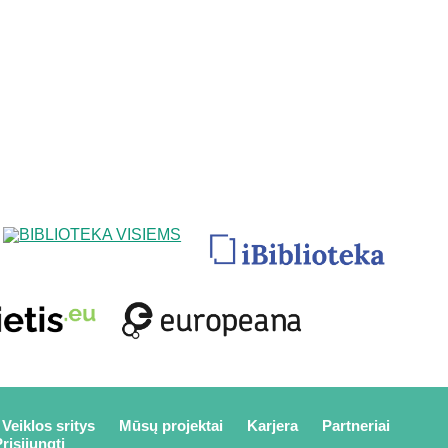
Veiklos sritys
Mūsų projektai
Karjera
Partneriai
risijungti