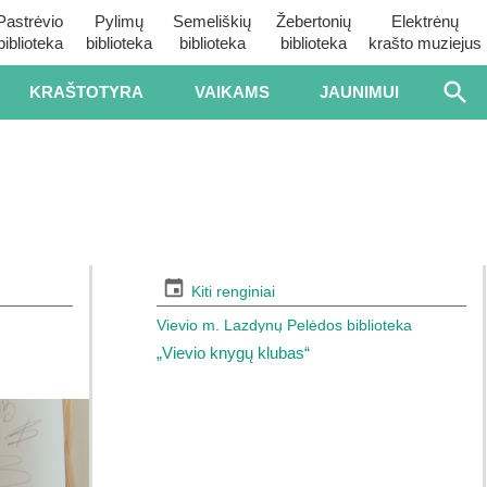
Pastrėvio
Pylimų
Semeliškių
Žebertonių
Elektrėnų
biblioteka
biblioteka
biblioteka
biblioteka
krašto muziejus
KRAŠTOTYRA
VAIKAMS
JAUNIMUI
Kiti renginiai
Vievio m. Lazdynų Pelėdos biblioteka
„Vievio knygų klubas“