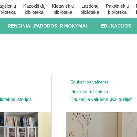
agėlonių
Kazokiškių
Kietaviškių
Lazdėnų
Pakalniškių
iblioteka
biblioteka
biblioteka
biblioteka
biblioteka
RENGINIAI, PARODOS IR MOKYMAI
EDUKACIJOS
Edukacijos vaikams
Elektrėnų biblioteka
liotekos istorijos
Edukacija vaikams „Kaligrafija“