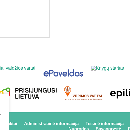
,
kontaktai
Administracinė informacija
Teisinė informacija
Nuorodos
Savanorystė
P